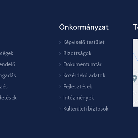
Önkormányzat
T
Képviselő testület
őségek
Bizottságok
rendelő
Dokumentumtár
ogadás
Közérdekű adatok
zés
Fejlesztések
detések
Intézmények
Külterületi biztosok