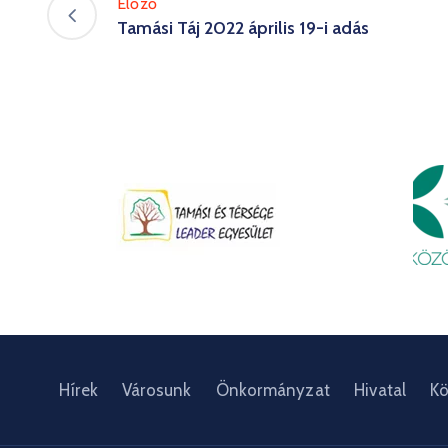
Előző
Tamási Táj 2022 április 19-i adás
Hírek
Városunk
Önkormányzat
Hivatal
Kö