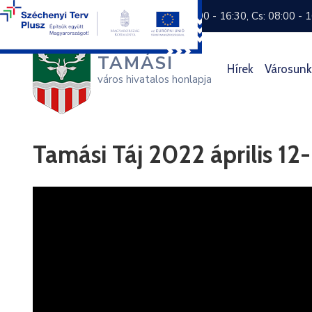
+36 74 570 800
H: 8:00 - 16:30, Cs: 08:00 - 
TAMÁSI
Hírek
Városunk
város hivatalos honlapja
Tamási Táj 2022 április 12-