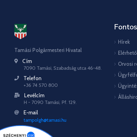
Fontos
Hírek
Tamási Polgármesteri Hivatal
Elérhet
Cím
Orvosi 
7090 Tamási, Szabadság utca 46-48.
Ügyfélf
Telefon
+36 74 570 800
Ügyinté
Levélcím
Álláshir
H - 7090 Tamási, Pf. 129.
E-mail
tampolgh@tamasi.hu