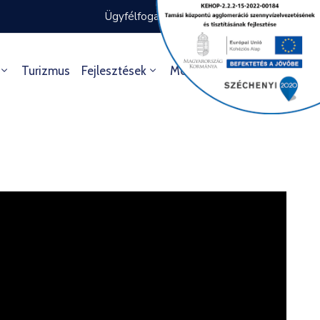
Ügyfélfogadás rendje
Ügyintézés
Turizmus
Fejlesztések
Média
Kultúra