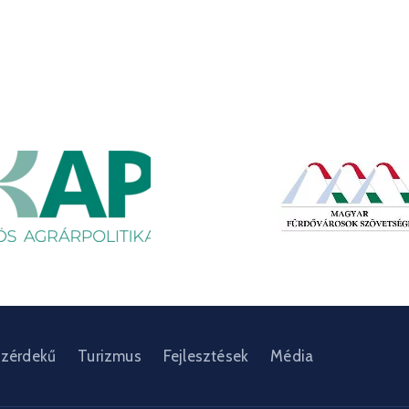
zérdekű
Turizmus
Fejlesztések
Média