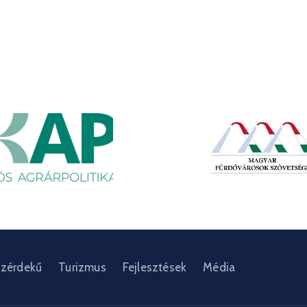
zérdekű
Turizmus
Fejlesztések
Média