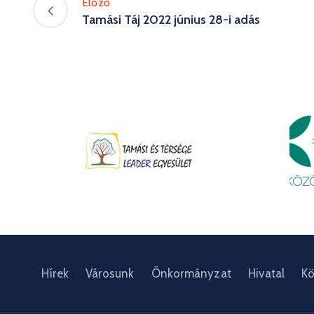
Előző
Tamási Táj 2022 június 28-i adás
Hírek
Városunk
Önkormányzat
Hivatal
Kö