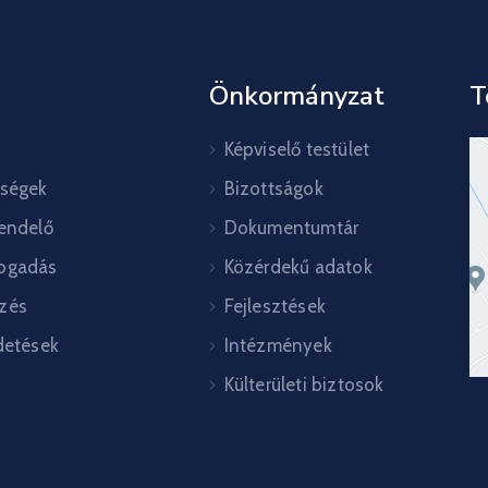
Önkormányzat
T
Képviselő testület
őségek
Bizottságok
rendelő
Dokumentumtár
ogadás
Közérdekű adatok
zés
Fejlesztések
detések
Intézmények
Külterületi biztosok