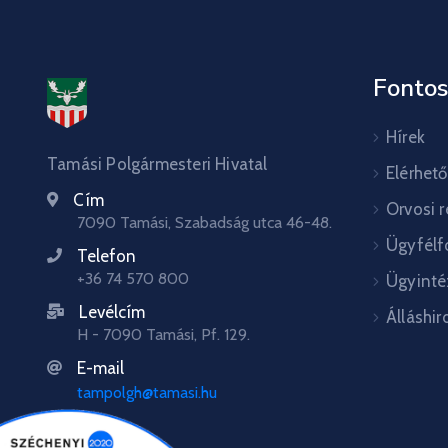
Fontos
Hírek
Tamási Polgármesteri Hivatal
Elérhet
Cím
Orvosi 
7090 Tamási, Szabadság utca 46-48.
Ügyfélf
Telefon
+36 74 570 800
Ügyinté
Levélcím
Álláshir
H - 7090 Tamási, Pf. 129.
E-mail
tampolgh@tamasi.hu