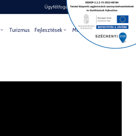
Ügyfélfogadás rendje
Ügyintézés
Turizmus
Fejlesztések
Média
Kultúra