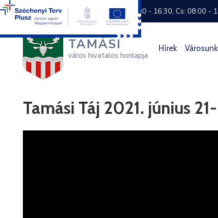
+36 74 570 800
H: 8:00 - 16:30, Cs: 08:00 - 
TAMÁSI
Hírek
Városunk
város hivatalos honlapja
Tamási Táj 2021. június 21-