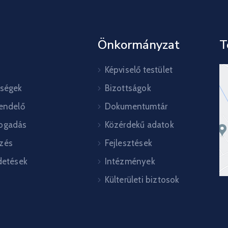
Önkormányzat
T
Képviselő testület
őségek
Bizottságok
rendelő
Dokumentumtár
ogadás
Közérdekű adatok
zés
Fejlesztések
detések
Intézmények
Külterületi biztosok