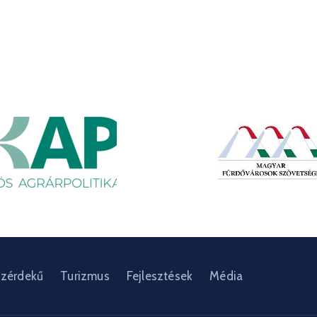
zérdekű
Turizmus
Fejlesztések
Média