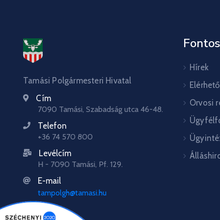
Fontos
Hírek
Tamási Polgármesteri Hivatal
Elérhet
Cím
Orvosi 
7090 Tamási, Szabadság utca 46-48.
Ügyfélf
Telefon
+36 74 570 800
Ügyinté
Levélcím
Álláshir
H - 7090 Tamási, Pf. 129.
E-mail
tampolgh@tamasi.hu