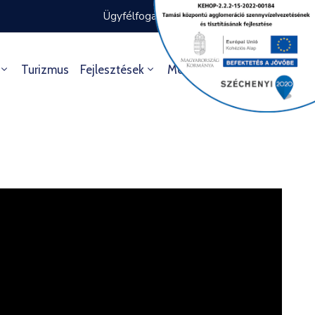
Ügyfélfogadás rendje
Ügyintézés
Turizmus
Fejlesztések
Média
Kultúra