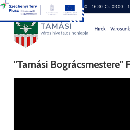
+36 74 570 800
H: 8:00 - 16:30, Cs: 08:00 - 
TAMÁSI
Hírek
Városunk
város hivatalos honlapja
"Tamási Bográcsmestere" 