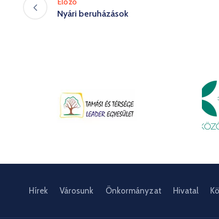
Előző
Nyári beruházások
Hírek
Városunk
Önkormányzat
Hivatal
Kö