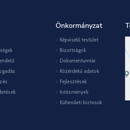
Önkormányzat
T
Képviselő testület
őségek
Bizottságok
rendelő
Dokumentumtár
ogadás
Közérdekű adatok
zés
Fejlesztések
detések
Intézmények
Külterületi biztosok