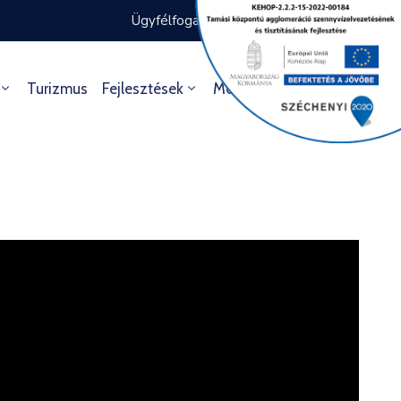
Ügyfélfogadás rendje
Ügyintézés
Turizmus
Fejlesztések
Média
Kultúra