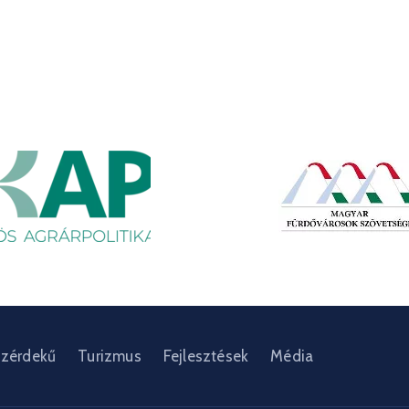
zérdekű
Turizmus
Fejlesztések
Média