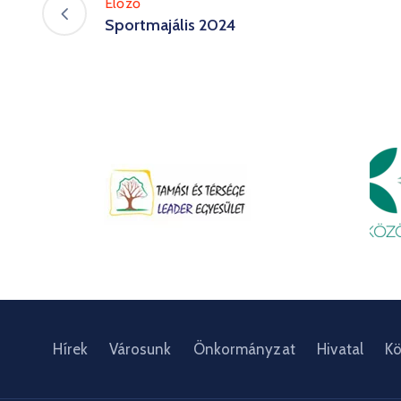
Előző
Sportmajális 2024
Hírek
Városunk
Önkormányzat
Hivatal
Kö