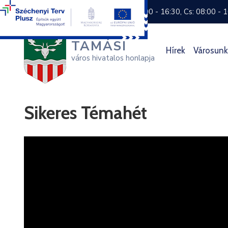
+36 74 570 800
H: 8:00 - 16:30, Cs: 08:00 - 
TAMÁSI
Hírek
Városunk
város hivatalos honlapja
Sikeres Témahét