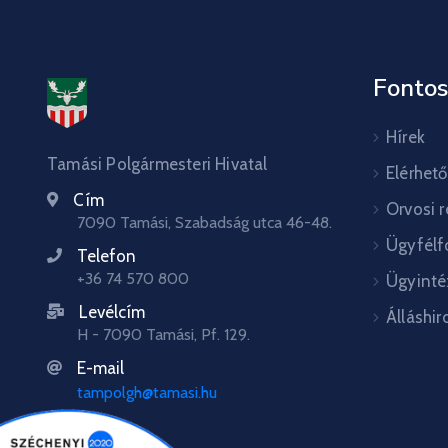
Fontos
Hírek
Tamási Polgármesteri Hivatal
Elérhet
Cím
Orvosi 
7090 Tamási, Szabadság utca 46-48.
Ügyfélf
Telefon
+36 74 570 800
Ügyinté
Levélcím
Álláshir
H - 7090 Tamási, Pf. 129.
E-mail
tampolgh@tamasi.hu