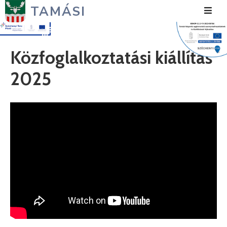
TAMÁSI
Hírek
Közfoglalkoztatási kiállítás
Városunk
2025
Önkormányzat
Polgármesteri
Hivatal
Közérdekű
Turizmus
Fejlesztések
Média