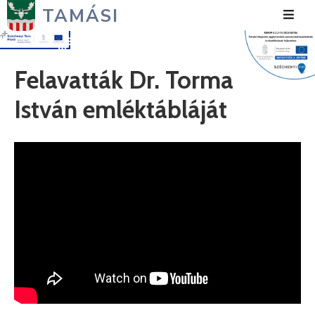
TAMÁSI
Hírek
Felavatták Dr. Torma
Városunk
István emléktábláját
Önkormányzat
Polgármesteri
Hivatal
Közérdekű
Turizmus
Fejlesztések
Média