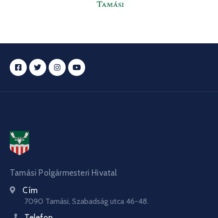
Tamási Polgármesteri Hivatal
Cím
7090 Tamási, Szabadság utca 46-48.
Telefon