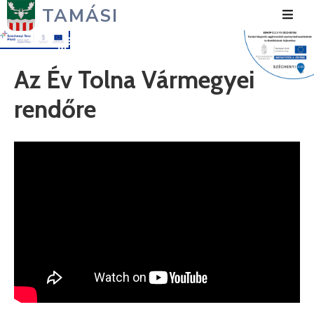
TAMÁSI
Hírek
Az Év Tolna Vármegyei
Városunk
rendőre
Önkormányzat
Polgármesteri
Hivatal
Közérdekű
Turizmus
Fejlesztések
Média