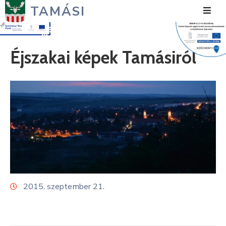
TAMÁSI
Hírek
Éjszakai képek Tamásiról
Városunk
Önkormányzat
Polgármesteri
Hivatal
Közérdekű
Turizmus
2015. szeptember 21.
Fejlesztések
Média