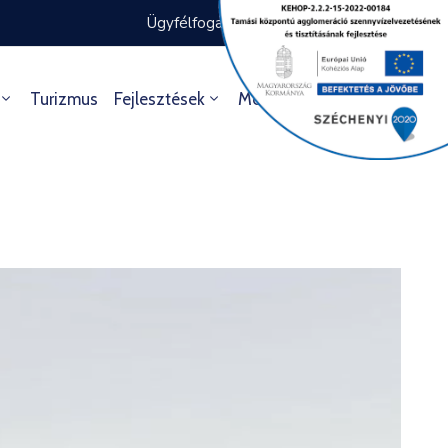
Ügyfélfogadás rendje
Ügyintézés
Turizmus
Fejlesztések
Média
Kultúra