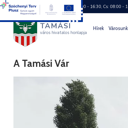
+36 74 570 800
H: 8:00 - 16:30, Cs: 08:00 - 
TAMÁSI
Hírek
Városunk
város hivatalos honlapja
A Tamási Vár