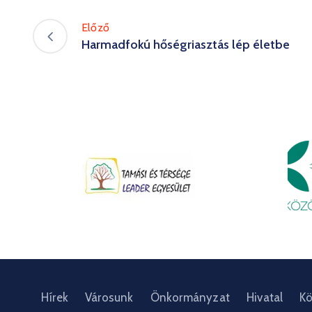
Előző
Harmadfokú hőségriasztás lép életbe
Hírek
Városunk
Önkormányzat
Hivatal
Kö