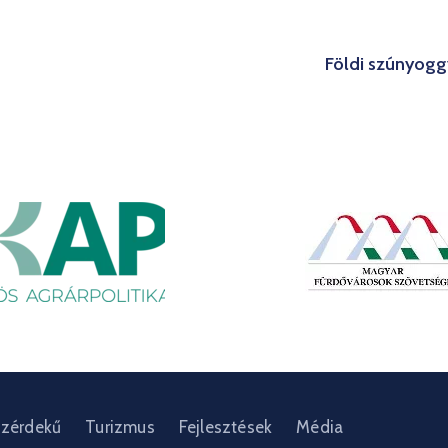
Földi szúnyoggy
zérdekű
Turizmus
Fejlesztések
Média