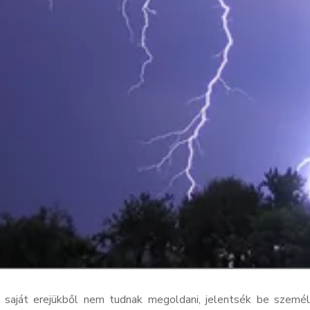
t saját erejükből nem tudnak megoldani, jelentsék be szem