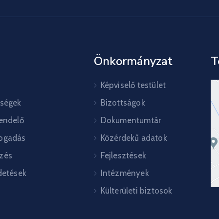
Önkormányzat
T
Képviselő testület
őségek
Bizottságok
rendelő
Dokumentumtár
ogadás
Közérdekű adatok
zés
Fejlesztések
detések
Intézmények
Külterületi biztosok