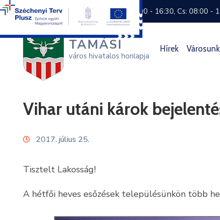
+36 74 570 800
H: 8:00 - 16:30, Cs: 08:00 - 
TAMÁSI
Hírek
Városunk
város hivatalos honlapja
Vihar utáni károk bejelenté
2017. július 25.
Tisztelt Lakosság!
A hétfői heves esőzések településünkön több he