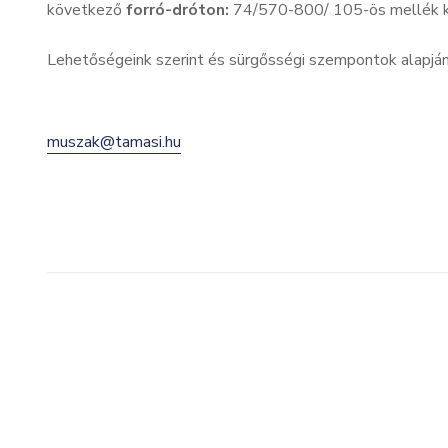
következő
forró-dróton:
74/570-800/ 105-ös mellék k
Lehetőségeink szerint és sürgősségi szempontok alapján i
muszak@tamasi.hu