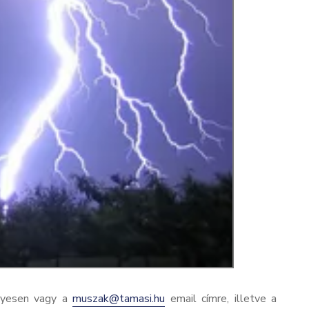
élyesen vagy a
muszak@tamasi.hu
email címre, illetve a