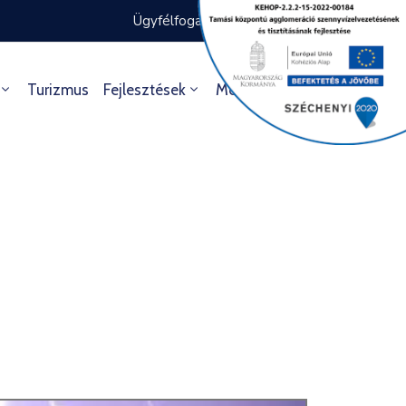
Ügyfélfogadás rendje
Ügyintézés
Turizmus
Fejlesztések
Média
Kultúra