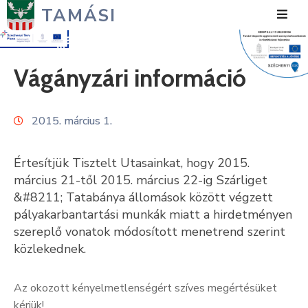
TAMÁSI
Hírek
Vágányzári információ
Városunk
2015. március 1.
Önkormányzat
Polgármesteri
Értesítjük Tisztelt Utasainkat, hogy 2015.
Hivatal
március 21-től 2015. március 22-ig Szárliget
&#8211; Tatabánya állomások között végzett
Közérdekű
pályakarbantartási munkák miatt a hirdetményen
szereplő vonatok módosított menetrend szerint
Turizmus
közlekednek.
Fejlesztések
Az okozott kényelmetlenségért szíves megértésüket
Média
kérjük!