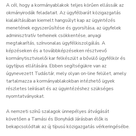
A cél, hogy a kormányablakok teljes körűen ellássák az
okmányirodák feladatait. Az ügyfélbarát közigazgatás
kialakításában kiemelt hangsúlyt kap az ügyintézés
menetének egyszerűsítése és gyorsítása, az ügyfelek
adminisztratív terheinek csökkentése, anyagi
megtakarítás, színvonalas ügyfélkiszolgálás. A
képzéseken és a továbbképzéseken résztvevő
kormánytisztviselői kar felkészült a bővülő ügyfélkör és
ügytípus ellátására. Ebben segítségükre van az
úgynevezett Tudástár, mely olyan on-line felület, amely
tartalmazza a kormányablakokban intézhető ügyek
részletes leírásait és az ügyintézéshez szükséges
nyomtatványokat.
A nemzeti színű szalagok ünnepélyes átvágását
követően a Tamási és Bonyhádi Járásban élők is
bekapcsolódtak az új típusú közigazgatás vérkeringésébe.