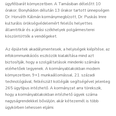
ügyfélbarát környezetben. A Tamásiban délelőtt 10
órakor, Bonyhádon délután 13 órakor tartott ünnepségen
Dr. Horváth Kálmán kormánymegbízott, Dr. Puskás Imre
kulturális örökségvédelemért felelős helyettes
államtitkár és a járási székhelyek polgármesterei
köszöntötték a vendégeket.
Az épületek akadálymentesek, a helyiségek kiépítése, az
infokommunikációs eszközök kialakítása mind azt
biztosítják, hogy a szolgáltatások mindenki számára
elérhetőek legyenek. A kormányablakokban modern
környezetben, 9+1 munkaállomással, 21. századi
technológiával, felkészült kollégák segítségével jelenleg
265 ügytípus intézhető. A kormányzat arra törekszik,
hogy a kormányablakokban intézhető ügyek száma
nagyságrendekkel bővüljön, akár kétezernél is több
ügykörben lehessen eljárni.