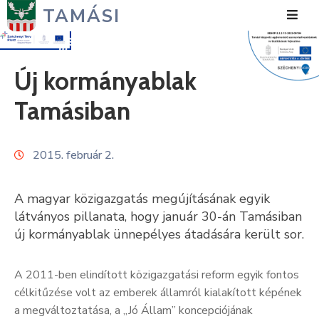
TAMÁSI
Hírek
Új kormányablak
Városunk
Tamásiban
Önkormányzat
2015. február 2.
Polgármesteri
Hivatal
A magyar közigazgatás megújításának egyik
Közérdekű
látványos pillanata, hogy január 30-án Tamásiban
új kormányablak ünnepélyes átadására került sor.
Turizmus
Fejlesztések
A 2011-ben elindított közigazgatási reform egyik fontos
célkitűzése volt az emberek államról kialakított képének
Média
a megváltoztatása, a „Jó Állam” koncepciójának