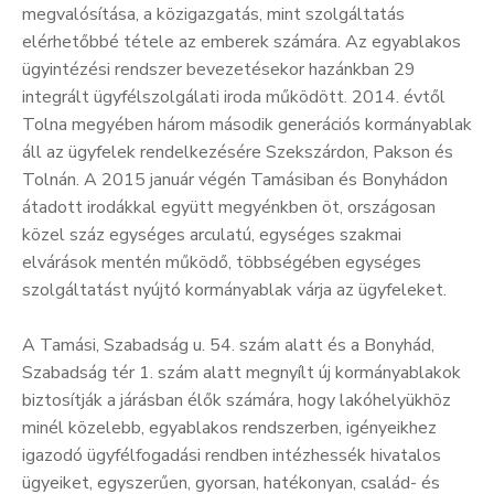
megvalósítása, a közigazgatás, mint szolgáltatás
Kultúra
elérhetőbbé tétele az emberek számára. Az egyablakos
ügyintézési rendszer bevezetésekor hazánkban 29
Keresés
integrált ügyfélszolgálati iroda működött. 2014. évtől
Tolna megyében három második generációs kormányablak
áll az ügyfelek rendelkezésére Szekszárdon, Pakson és
Tolnán. A 2015 január végén Tamásiban és Bonyhádon
átadott irodákkal együtt megyénkben öt, országosan
közel száz egységes arculatú, egységes szakmai
elvárások mentén működő, többségében egységes
szolgáltatást nyújtó kormányablak várja az ügyfeleket.
A Tamási, Szabadság u. 54. szám alatt és a Bonyhád,
Szabadság tér 1. szám alatt megnyílt új kormányablakok
biztosítják a járásban élők számára, hogy lakóhelyükhöz
minél közelebb, egyablakos rendszerben, igényeikhez
igazodó ügyfélfogadási rendben intézhessék hivatalos
ügyeiket, egyszerűen, gyorsan, hatékonyan, család- és