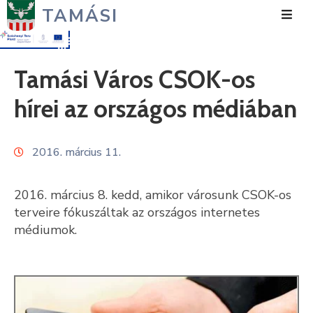
TAMÁSI
Hírek
Tamási Város CSOK-os
Városunk
hírei az országos médiában
Önkormányzat
2016. március 11.
Polgármesteri
Hivatal
2016. március 8. kedd, amikor városunk CSOK-os
Közérdekű
terveire fókuszáltak az országos internetes
médiumok.
Turizmus
Fejlesztések
Média