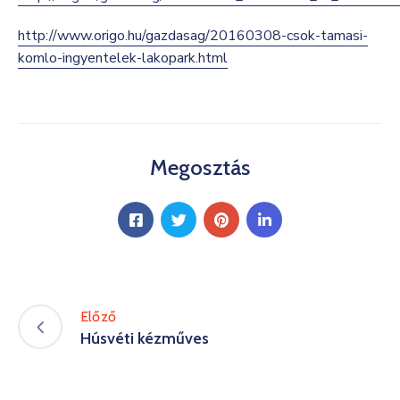
http://www.origo.hu/gazdasag/20160308-csok-tamasi-
komlo-ingyentelek-lakopark.html
Megosztás
Előző
Húsvéti kézműves