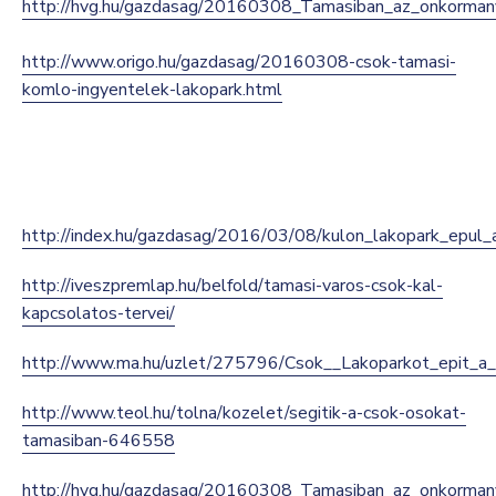
http://hvg.hu/gazdasag/20160308_Tamasiban_az_onkorman
http://www.origo.hu/gazdasag/20160308-csok-tamasi-
komlo-ingyentelek-lakopark.html
http://index.hu/gazdasag/2016/03/08/kulon_lakopark_epul_
http://iveszpremlap.hu/belfold/tamasi-varos-csok-kal-
kapcsolatos-tervei/
http://www.ma.hu/uzlet/275796/Csok__Lakoparkot_epit_a
http://www.teol.hu/tolna/kozelet/segitik-a-csok-osokat-
tamasiban-646558
http://hvg.hu/gazdasag/20160308_Tamasiban_az_onkorman