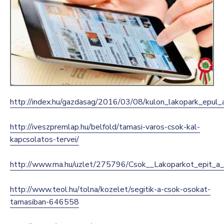
Kultúra
Keresés
http://index.hu/gazdasag/2016/03/08/kulon_lakopark_epul_
http://iveszpremlap.hu/belfold/tamasi-varos-csok-kal-
kapcsolatos-tervei/
http://www.ma.hu/uzlet/275796/Csok__Lakoparkot_epit_a
http://www.teol.hu/tolna/kozelet/segitik-a-csok-osokat-
tamasiban-646558