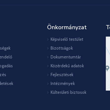
Önkormányzat
T
Képviselő testület
őségek
Bizottságok
rendelő
Dokumentumtár
ogadás
Közérdekű adatok
zés
Fejlesztések
detések
Intézmények
Külterületi biztosok