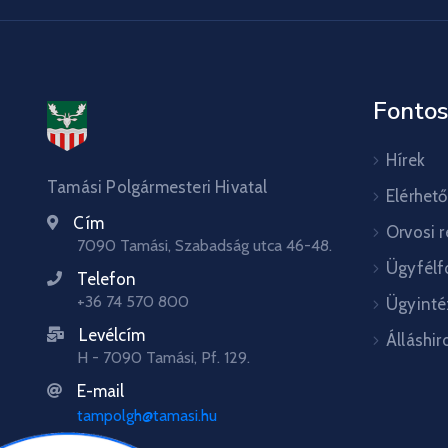
Fontos
Hírek
Tamási Polgármesteri Hivatal
Elérhet
Cím
Orvosi 
7090 Tamási, Szabadság utca 46-48.
Ügyfélf
Telefon
+36 74 570 800
Ügyinté
Levélcím
Álláshir
H - 7090 Tamási, Pf. 129.
E-mail
tampolgh@tamasi.hu