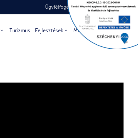
Ügyfélfogadás rendje
Ügyintézés
Turizmus
Fejlesztések
Média
Kultúra