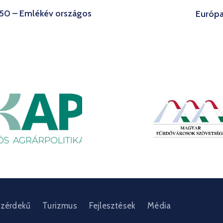
150 – Emlékév országos
Európa
zérdekű
Turizmus
Fejlesztések
Média