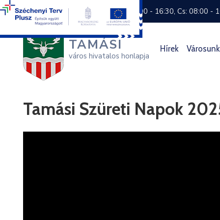
+36 74 570 800
H: 8:00 - 16:30, Cs: 08:00 - 
TAMÁSI
Hírek
Városunk
város hivatalos honlapja
Tamási Szüreti Napok 202