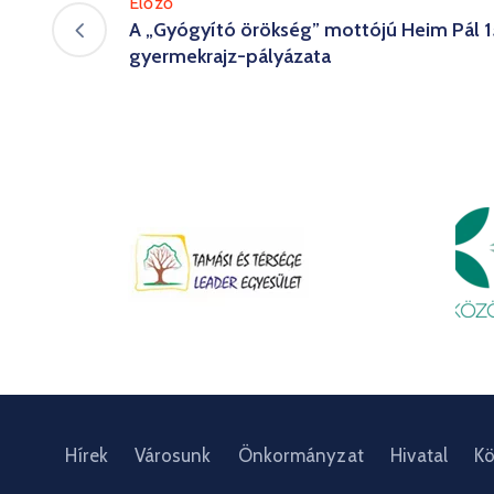
Előző
A „Gyógyító örökség” mottójú Heim Pál 
gyermekrajz-pályázata
Hírek
Városunk
Önkormányzat
Hivatal
Kö