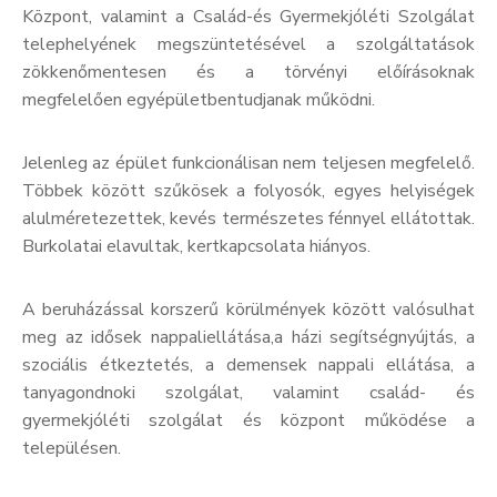
Központ, valamint a Család-és Gyermekjóléti Szolgálat
telephelyének megszüntetésével a szolgáltatások
zökkenőmentesen és a törvényi előírásoknak
megfelelően egyépületbentudjanak működni.
Jelenleg az épület funkcionálisan nem teljesen megfelelő.
Többek között szűkösek a folyosók, egyes helyiségek
alulméretezettek, kevés természetes fénnyel ellátottak.
Burkolatai elavultak, kertkapcsolata hiányos.
A beruházással korszerű körülmények között valósulhat
meg az idősek nappaliellátása,a házi segítségnyújtás, a
szociális étkeztetés, a demensek nappali ellátása, a
tanyagondnoki szolgálat, valamint család- és
gyermekjóléti szolgálat és központ működése a
településen.