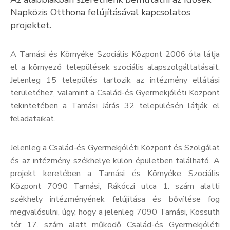
Napközis Otthona felújításával kapcsolatos
Kultúra
projektet.
Keresés
A Tamási és Környéke Szociális Központ 2006 óta látja
el a környező települések szociális alapszolgáltatásait.
Jelenleg 15 település tartozik az intézmény ellátási
területéhez, valamint a Család-és Gyermekjóléti Központ
tekintetében a Tamási Járás 32 településén látják el
feladataikat.
Jelenleg a Család-és Gyermekjóléti Központ és Szolgálat
és az intézmény székhelye külön épületben található. A
projekt keretében a Tamási és Környéke Szociális
Központ 7090 Tamási, Rákóczi utca 1. szám alatti
székhely intézményének felújítása és bővítése fog
megvalósulni, úgy, hogy a jelenleg 7090 Tamási, Kossuth
tér 17. szám alatt működő Család-és Gyermekjóléti