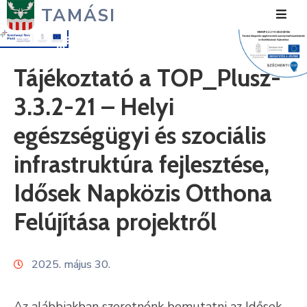
TAMÁSI
Hírek
Tájékoztató a TOP_Plusz-
Városunk
3.3.2-21 – Helyi
Önkormányzat
egészségügyi és szociális
Polgármesteri
infrastruktúra fejlesztése,
Hivatal
Idősek Napközis Otthona
Közérdekű
Felújítása projektről
Turizmus
Fejlesztések
2025. május 30.
Média
Az alábbiakban szeretnénk bemutatni az Idősek