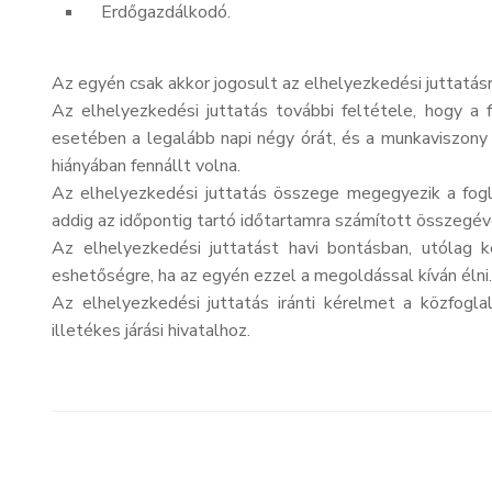
Erdőgazdálkodó.
Az egyén csak akkor jogosult az elhelyezkedési juttatás
Az elhelyezkedési juttatás további feltétele, hogy 
esetében a legalább napi négy órát, és a munkaviszony 
hiányában fennállt volna.
Az elhelyezkedési juttatás összege megegyezik a fogl
addig az időpontig tartó időtartamra számított összegéve
Az elhelyezkedési juttatást havi bontásban, utólag k
eshetőségre, ha az egyén ezzel a megoldással kíván élni
Az elhelyezkedési juttatás iránti kérelmet a közfogla
illetékes járási hivatalhoz.