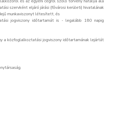
lalkozóról és az egyéni cégről szóló törvény hatálya alá
si szervként eljáró járási (fővárosi kerületi) hivatalának
idejű munkaviszonyt létesített, és
tási jogviszony időtartamát is - legalább 180 napig
a közfoglalkoztatási jogviszony időtartamának lejártát
énytársaság.