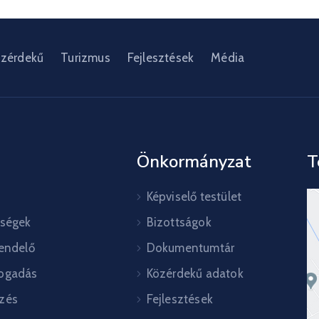
zérdekű
Turizmus
Fejlesztések
Média
Önkormányzat
T
Képviselő testület
őségek
Bizottságok
rendelő
Dokumentumtár
ogadás
Közérdekű adatok
zés
Fejlesztések