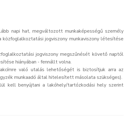
galább napi hat, megváltozott munkaképességű személy
a közfoglalkoztatási jogviszony munkaviszony létesítése
zfoglalkoztatási jogviszony megszűnését követő naptól
ítése hiányában - fennállt volna.
kcímre való utalás lehetőségét is biztosítjuk arra az
egyzék munkaadó által hitelesített másolata szükséges).
l kell benyújtani a lakóhely/tartózkodási hely szerint