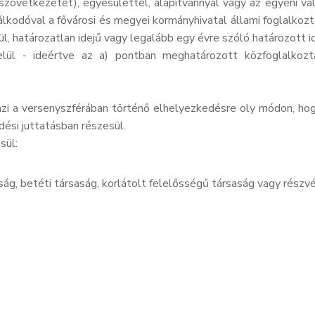
szövetkezetet), egyesülettel, alapítvánnyal vagy az egyéni vál
lkodóval a fővárosi és megyei kormányhivatal állami foglalkoztatá
kül, határozatlan idejű vagy legalább egy évre szóló határozott 
ül - ideértve az a) pontban meghatározott közfoglalkozta
i a versenyszférában történő elhelyezkedésre oly módon, hogy 
si juttatásban részesül.
sül:
aság, betéti társaság, korlátolt felelősségű társaság vagy részv