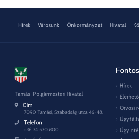
Hírek
Városunk
Önkormányzat
Hivatal
Kö
Fontos
Hírek
Tamási Polgármesteri Hivatal
Elérhet
Cím
Orvosi 
7090 Tamási, Szabadság utca 46-48.
Ügyfélf
Telefon
+36 74 570 800
Ügyinté