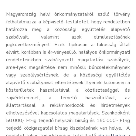
Kultúra
Magyarország helyi önkormányzatairól szóló törvény
Keresés
felhatalmazza a képviselő-testületet, hogy rendeletben
határozza meg a közösségi együttélés alapvető
szabályait, valamint azok elmulasztásának
jogkövetkezményeit. Ezek tipikusan a lakosság által
elvárt, korábban is ér-vényesülő, hatályos önkormányzati
rendeleteinkben szabályozott magatartási szabályok,
ame-lyek megsértése nem minősül bűncselekménynek
vagy szabálysértésnek, de a közösségi együttélés
alapvető szabályaival ellentétesek. Ilyenek különösen a
közterületek használatával, a köztisztasággal és
zajvédelemmel, a temető használatával, az
állattartással, a reklámhordozók és hirdetmények
elhelyezésével kapcsolatos magatartások. Szankcióként
50.000,- Ft-ig terjedő helyszíni bírság és 150.000,- Ft-ig
terjedő közigazgatási bírság kiszabásának van helye. A
rendelet teljes terjedelemben letölthető
ide kattintva
, a