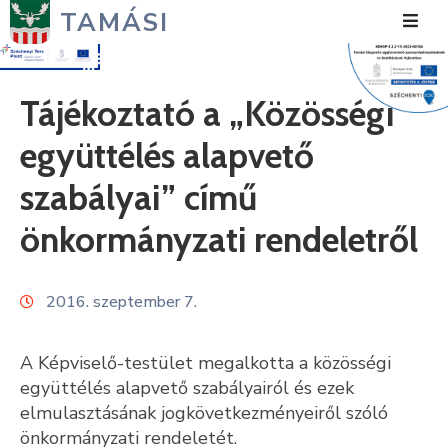
TAMÁSI
Hírek
Tájékoztató a „Közösségi
Városunk
együttélés alapvető
Önkormányzat
szabályai” című
Polgármesteri
önkormányzati rendeletről
Hivatal
Közérdekű
2016. szeptember 7.
Turizmus
A Képviselő-testület megalkotta a közösségi
Fejlesztések
együttélés alapvető szabályairól és ezek
elmulasztásának jogkövetkezményeiről szóló
Média
önkormányzati rendeletét.