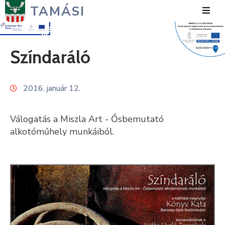
TAMÁSI
Hírek
Színdaráló
Városunk
2016. január 12.
Önkormányzat
Polgármesteri
Válogatás a Miszla Art - Ősbemutató
Hivatal
alkotóműhely munkáiból.
Közérdekű
Turizmus
Fejlesztések
Média