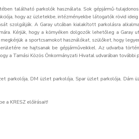
ében található parkolók használata. Sok gépjármű-tulajdonos h
ciója, hogy az üzletekbe, intézményekbe látogatók rövid ideig 
sát szolgálják. A Garay utcában kialakított parkolásra alkalm
mára. Kérjük, hogy a környéken dolgozók lehetőleg a Garay ut
 megkérjük a sportcsarnokot használókat, szülőket, hogy legye
rületére ne hajtsanak be gépjárműveikkel. Az udvarba történő
 hogy a Tamási Közös Önkormányzati Hivatal udvarában további pa
 parkolója, DM üzlet parkolója, Spar üzlet parkolója, Dám üzle
be a KRESZ előírásait!