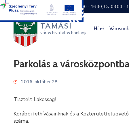
+36 74 570 800
H: 8:00 - 16:30, Cs: 08:00 - 
TAMÁSI
Hírek
Városunk
város hivatalos honlapja
Parkolás a városközpontb
2016. október 28.
Tisztelt Lakosság!
Korábbi felhívásainknak és a Közterületfelügye
száma.