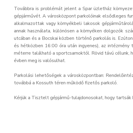
Továbbra is problémát jelent a Spar üzletház környezet
gépjárművét. A városközpont parkolóinak elsődleges funk
alkalmazottak vagy környékbeli lakosok gépjárműtárolá
annak használata, különösen a környéken dolgozók szá
utcában és a Bocskai közben történő parkolás is. Ezúton
és hétközben 16:00 óra után ingyenes), az intézmény te
méterre található a sportcsarnoktól. Rövid távú célunk,
évben meg is valósulhat.
Parkolási lehetőségek a városközpontban: Rendelőintézet
továbbá a Kossuth téren működő fizetős parkoló.
Kérjük a Tisztelt gépjármű-tulajdonosokat, hogy tartsák 