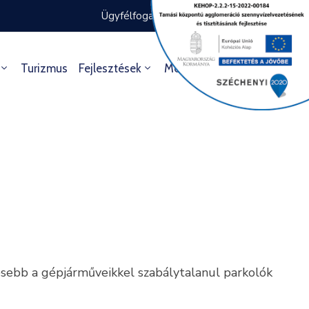
Ügyfélfogadás rendje
Ügyintézés
Turizmus
Fejlesztések
Média
Kultúra
sebb a gépjárműveikkel szabálytalanul parkolók