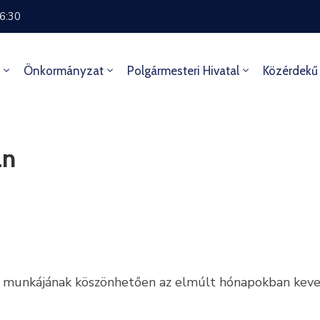
16:30
Önkormányzat
Polgármesteri Hivatal
Közérdekű
an
lő munkájának köszönhetően az elmúlt hónapokban keve