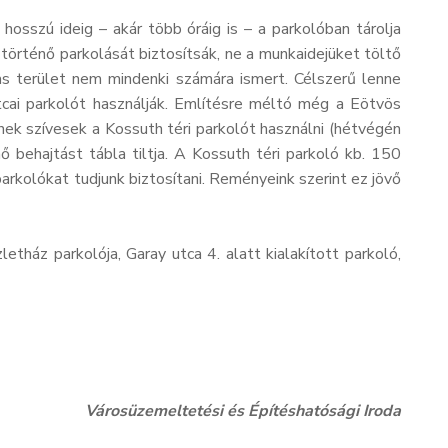
osszú ideig – akár több óráig is – a parkolóban tárolja
történő parkolását biztosítsák, ne a munkaidejüket töltő
as terület nem mindenki számára ismert. Célszerű lenne
cai parkolót használják. Említésre méltó még a Eötvös
nek szívesek a Kossuth téri parkolót használni (hétvégén
 behajtást tábla tiltja. A Kossuth téri parkoló kb. 150
rkolókat tudjunk biztosítani. Reményeink szerint ez jövő
tház parkolója, Garay utca 4. alatt kialakított parkoló,
Városüzemeltetési és Építéshatósági Iroda