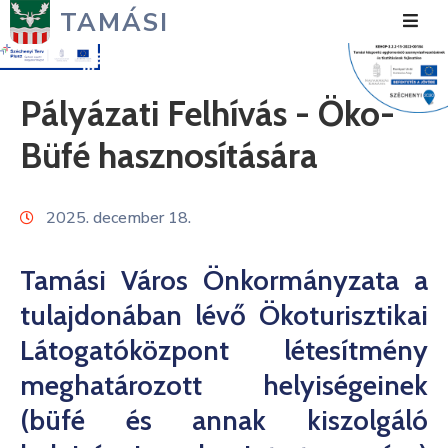
TAMÁSI
Hírek
Pályázati Felhívás - Öko-
Városunk
Büfé hasznosítására
Önkormányzat
2025. december 18.
Polgármesteri
Hivatal
Tamási Város Önkormányzata a
Közérdekű
tulajdonában lévő Ökoturisztikai
Turizmus
Látogatóközpont létesítmény
meghatározott helyiségeinek
Fejlesztések
(büfé és annak kiszolgáló
Média