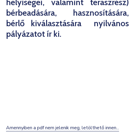
helyiségei, valamint teraszrész)
Kultúra
bérbeadására, hasznosítására,
Keresés
bérlő kiválasztására nyilvános
pályázatot ír ki.
Amennyiben a pdf nem jelenik meg, letölthető innen...