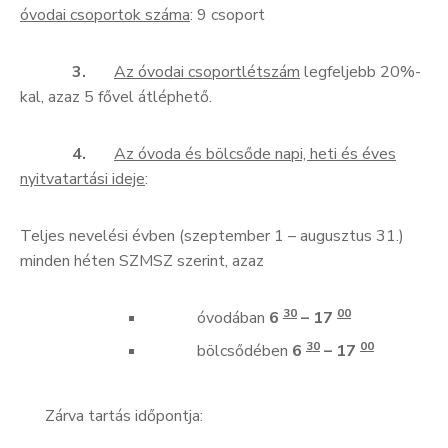
óvodai csoportok száma
: 9 csoport
3.
Az óvodai csoportlétszám
legfeljebb 20%-
kal, azaz 5 fővel átléphető.
4.
Az óvoda és bölcsőde napi, heti és éves
nyitvatartási ideje
:
Teljes nevelési évben (szeptember 1 – augusztus 31.)
minden héten SZMSZ szerint, azaz
30
00
óvodában
6
– 17
30
00
bölcsődében
6
– 17
Zárva tartás időpontja: