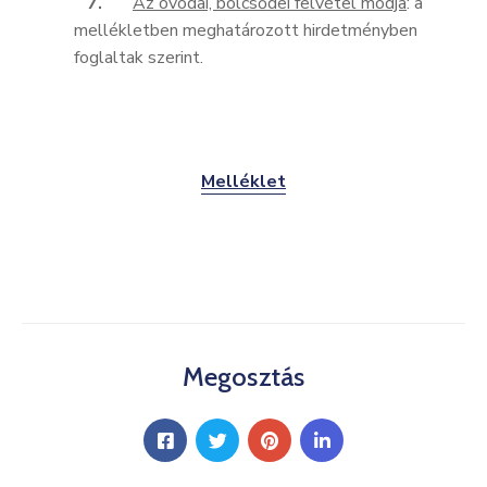
7.
Az óvodai, bölcsődei felvétel módja
: a
mellékletben meghatározott hirdetményben
foglaltak szerint.
Melléklet
Megosztás