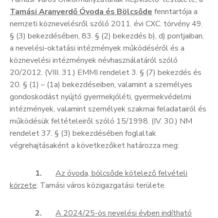
Tamási Aranyerdő Óvoda és Bölcsőde
fenntartója a
Kultúra
nemzeti köznevelésről szóló 2011. évi CXC. törvény 49.
Keresés
§ (3) bekezdésében, 83. § (2) bekezdés b), d) pontjaiban,
a nevelési-oktatási intézmények működéséről és a
köznevelési intézmények névhasználatáról szóló
20/2012. (VIII. 31.) EMMI rendelet 3. § (7) bekezdés és
20. § (1) – (1a) bekezdéseiben, valamint a személyes
gondoskodást nyújtó gyermekjóléti, gyermekvédelmi
intézmények, valamint személyek szakmai feladatairól és
működésük feltételeiről szóló 15/1998. (IV. 30.) NM
rendelet 37. § (3) bekezdésében foglaltak
végrehajtásaként a következőket határozza meg:
1.
Az óvoda, bölcsőde kötelező felvételi
körzete
: Tamási város közigazgatási területe.
2.
A 2024/25-ös nevelési évben indítható