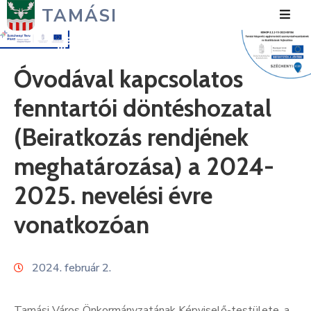
TAMÁSI
Hírek
Óvodával kapcsolatos
Városunk
fenntartói döntéshozatal
Önkormányzat
(Beiratkozás rendjének
Polgármesteri
meghatározása) a 2024-
Hivatal
2025. nevelési évre
Közérdekű
vonatkozóan
Turizmus
Fejlesztések
2024. február 2.
Média
Tamási Város Önkormányzatának Képviselő-testülete, a