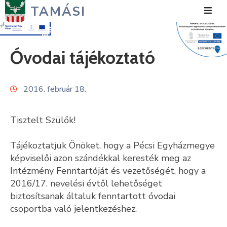
TAMÁSI
Hírek
Óvodai tájékoztató
Városunk
2016. február 18.
Önkormányzat
Polgármesteri
Tisztelt Szülők!
Hivatal
Tájékoztatjuk Önöket, hogy a Pécsi Egyházmegye
Közérdekű
képviselői azon szándékkal keresték meg az
Intézmény Fenntartóját és vezetőségét, hogy a
Turizmus
2016/17. nevelési évtől lehetőséget
Fejlesztések
biztosítsanak általuk fenntartott óvodai
csoportba való jelentkezéshez.
Média