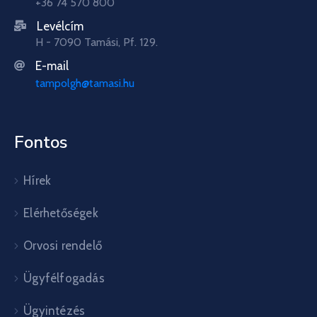
+36 74 570 800
Levélcím
H - 7090 Tamási, Pf. 129.
E-mail
tampolgh@tamasi.hu
Fontos
Hírek
Elérhetőségek
Orvosi rendelő
Ügyfélfogadás
Ügyintézés