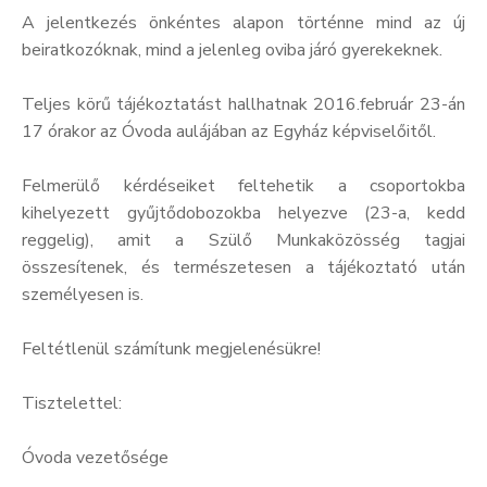
A jelentkezés önkéntes alapon történne mind az új
Kultúra
beiratkozóknak, mind a jelenleg oviba járó gyerekeknek.
Keresés
Teljes körű tájékoztatást hallhatnak 2016.február 23-án
17 órakor az Óvoda aulájában az Egyház képviselőitől.
Felmerülő kérdéseiket feltehetik a csoportokba
kihelyezett gyűjtődobozokba helyezve (23-a, kedd
reggelig), amit a Szülő Munkaközösség tagjai
összesítenek, és természetesen a tájékoztató után
személyesen is.
Feltétlenül számítunk megjelenésükre!
Tisztelettel:
Óvoda vezetősége