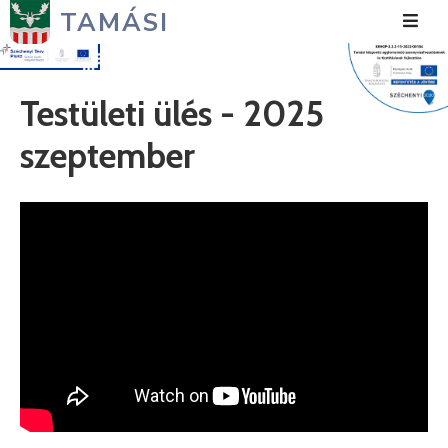
TAMÁSI
Hírek
Testületi ülés - 2025
Városunk
szeptember
Önkormányzat
Polgármesteri
Hivatal
Közérdekű
Turizmus
Fejlesztések
Média