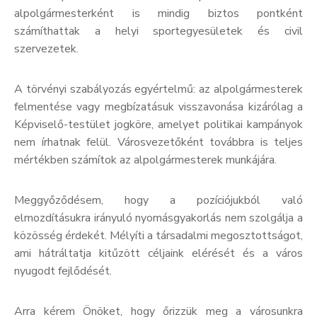
alpolgármesterként is mindig biztos pontként
számíthattak a helyi sportegyesületek és civil
szervezetek.
A törvényi szabályozás egyértelmű: az alpolgármesterek
felmentése vagy megbízatásuk visszavonása kizárólag a
Képviselő-testület jogköre, amelyet politikai kampányok
nem írhatnak felül. Városvezetőként továbbra is teljes
mértékben számítok az alpolgármesterek munkájára.
Meggyőződésem, hogy a pozíciójukból való
elmozdításukra irányuló nyomásgyakorlás nem szolgálja a
közösség érdekét. Mélyíti a társadalmi megosztottságot,
ami hátráltatja kitűzött céljaink elérését és a város
nyugodt fejlődését.
Arra kérem Önöket, hogy őrizzük meg a városunkra