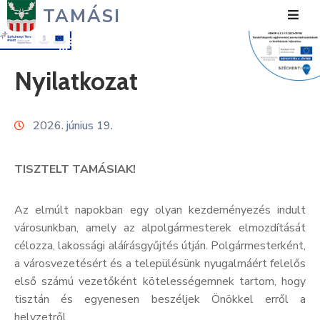
TAMÁSI
Hírek
Nyilatkozat
Városunk
2026. június 19.
Önkormányzat
Polgármesteri
TISZTELT TAMÁSIAK!
Hivatal
Közérdekű
Az elmúlt napokban egy olyan kezdeményezés indult
városunkban, amely az alpolgármesterek elmozdítását
Turizmus
célozza, lakossági aláírásgyűjtés útján. Polgármesterként,
a városvezetésért és a településünk nyugalmáért felelős
Fejlesztések
első számú vezetőként kötelességemnek tartom, hogy
tisztán és egyenesen beszéljek Önökkel erről a
Média
helyzetről.