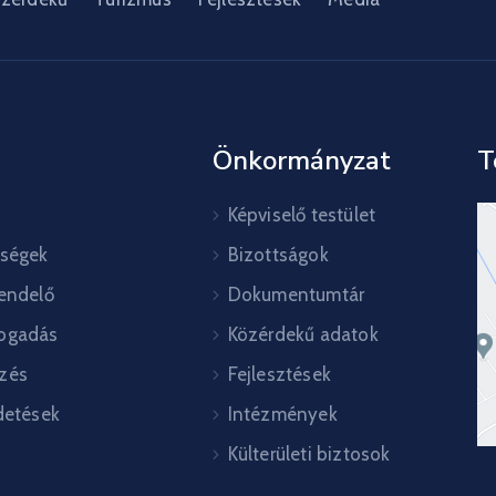
Önkormányzat
T
Képviselő testület
őségek
Bizottságok
rendelő
Dokumentumtár
ogadás
Közérdekű adatok
zés
Fejlesztések
detések
Intézmények
Külterületi biztosok