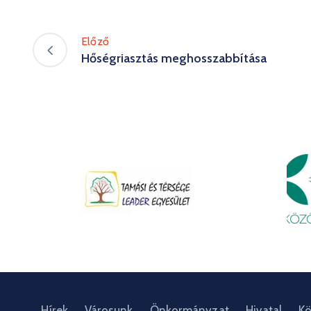
Előző
Hőségriasztás meghosszabbítása
Hírek
Városunk
Önkormányzat
Hivatal
Kö