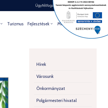
Ügyfélfogadás rendje
Ügyintézés
Turizmus
Fejlesztések
Média
Kultúra
Hírek
Városunk
Önkormányzat
Polgármesteri hivatal