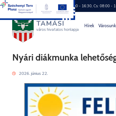
+36 74 570 800
H: 8:00 - 16:30, Cs: 08:00 - 
TAMÁSI
Hírek
Városunk
város hivatalos honlapja
Nyári diákmunka lehetősé
2026. június 22.