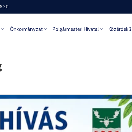
16:30
Önkormányzat
Polgármesteri Hivatal
Közérdekű
g