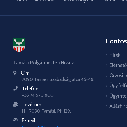
Fontos
Hírek
Tamási Polgármesteri Hivatal
Elérhet
Cím
Orvosi 
7090 Tamási, Szabadság utca 46-48.
Ügyfélf
Telefon
+36 74 570 800
Ügyinté
Levélcím
Álláshir
H - 7090 Tamási, Pf. 129.
E-mail