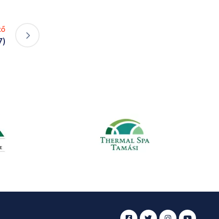
ző
7)