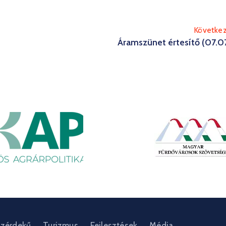
Követke
Áramszünet értesítő (07.0
zérdekű
Turizmus
Fejlesztések
Média