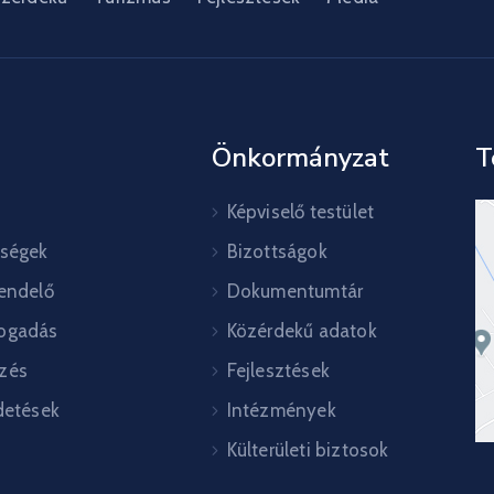
Önkormányzat
T
Képviselő testület
őségek
Bizottságok
rendelő
Dokumentumtár
ogadás
Közérdekű adatok
zés
Fejlesztések
detések
Intézmények
Külterületi biztosok