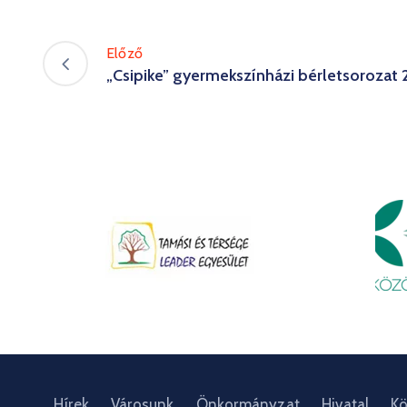
Előző
„Csipike” gyermekszínházi bérletsorozat
Hírek
Városunk
Önkormányzat
Hivatal
Kö