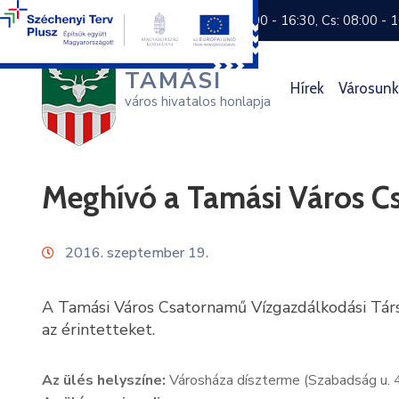
+36 74 570 800
H: 8:00 - 16:30, Cs: 08:00 - 
TAMÁSI
Hírek
Városunk
város hivatalos honlapja
Meghívó a Tamási Város Cs
2016. szeptember 19.
A Tamási Város Csatornamű Vízgazdálkodási Társ
az érintetteket.
Az ülés helyszíne:
Városháza díszterme (Szabadság u. 