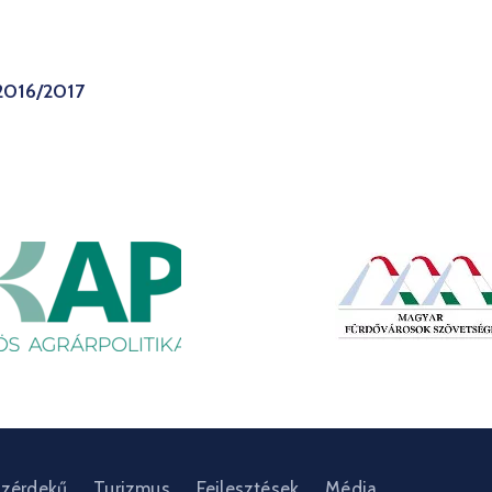
 2016/2017
zérdekű
Turizmus
Fejlesztések
Média