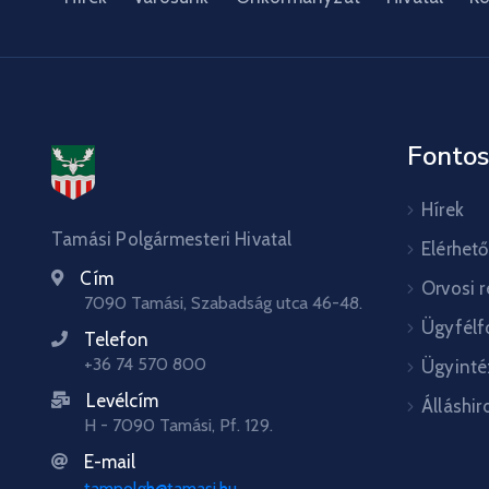
Fontos
Hírek
Tamási Polgármesteri Hivatal
Elérhet
Cím
Orvosi 
7090 Tamási, Szabadság utca 46-48.
Ügyfélf
Telefon
+36 74 570 800
Ügyinté
Levélcím
Álláshir
H - 7090 Tamási, Pf. 129.
E-mail
tampolgh@tamasi.hu