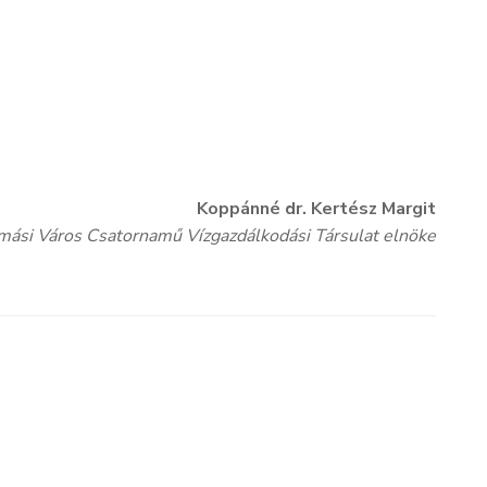
Koppánné dr. Kertész Margit
mási Város Csatornamű Vízgazdálkodási Társulat elnöke