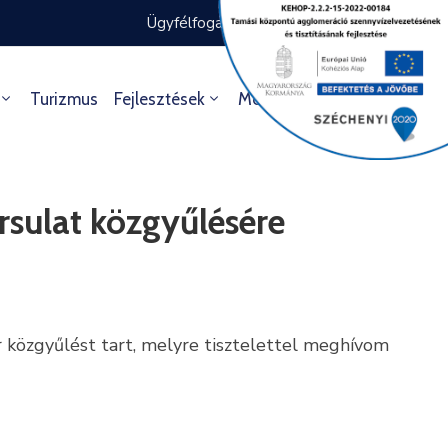
Ügyfélfogadás rendje
Ügyintézés
Turizmus
Fejlesztések
Média
Kultúra
sulat közgyűlésére
közgyűlést tart, melyre tisztelettel meghívom