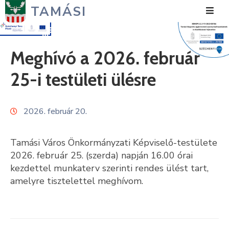
TAMÁSI
Hírek
Meghívó a 2026. február
Városunk
25-i testületi ülésre
Önkormányzat
2026. február 20.
Polgármesteri
Hivatal
Tamási Város Önkormányzati Képviselő-testülete
Közérdekű
2026. február 25. (szerda) napján 16.00 órai
kezdettel munkaterv szerinti rendes ülést tart,
Turizmus
amelyre tisztelettel meghívom.
Fejlesztések
Média