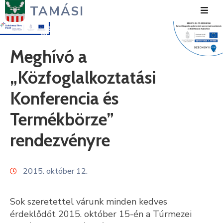
TAMÁSI
Hírek
Meghívó a
Városunk
„Közfoglalkoztatási
Önkormányzat
Konferencia és
Polgármesteri
Termékbörze”
Hivatal
rendezvényre
Közérdekű
Turizmus
2015. október 12.
Fejlesztések
Sok szeretettel várunk minden kedves
Média
érdeklődőt 2015. október 15-én a Túrmezei