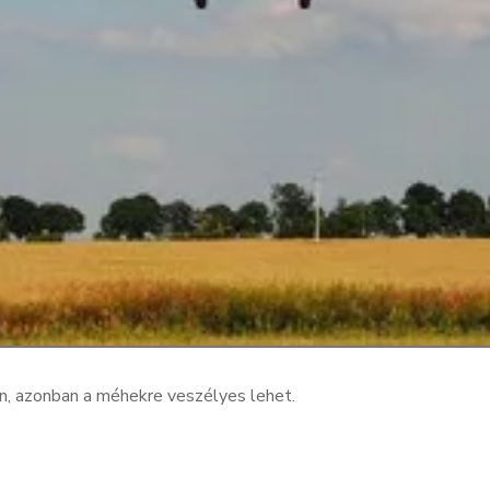
n, azonban a méhekre veszélyes lehet.