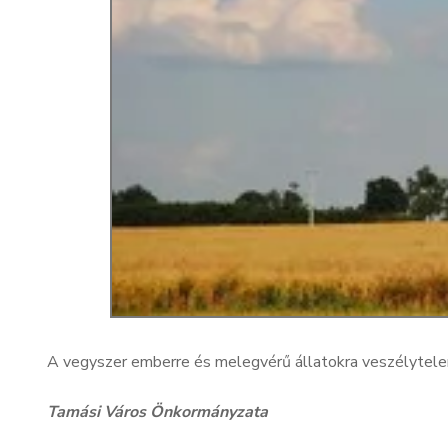
A vegyszer emberre és melegvérű állatokra veszélytele
Tamási Város Önkormányzata