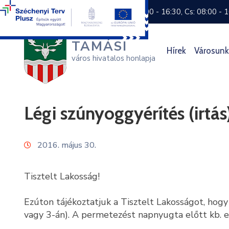
+36 74 570 800
H: 8:00 - 16:30, Cs: 08:00 - 
TAMÁSI
Hírek
Városunk
város hivatalos honlapja
Légi szúnyoggyérítés (irtás
2016. május 30.
Tisztelt Lakosság!
Ezúton tájékoztatjuk a Tisztelt Lakosságot, hogy 
vagy 3-án). A permetezést napnyugta előtt kb. eg