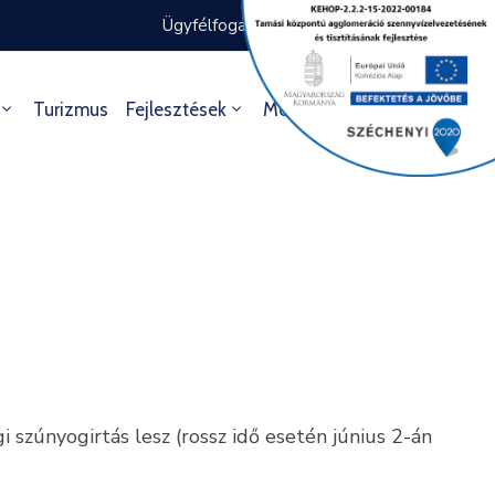
Ügyfélfogadás rendje
Ügyintézés
Turizmus
Fejlesztések
Média
Kultúra
 szúnyogirtás lesz (rossz idő esetén június 2-án