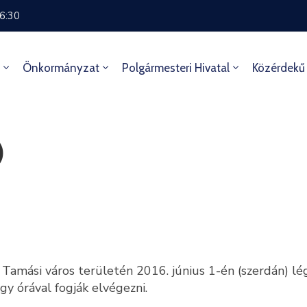
16:30
Önkormányzat
Polgármesteri Hivatal
Közérdekű
)
Tamási város területén 2016. június 1-én (szerdán) légi
y órával fogják elvégezni.