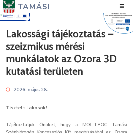
TAMÁSI
Hírek
Lakossági tájékoztatás –
Városunk
szeizmikus mérési
Önkormányzat
munkálatok az Ozora 3D
Polgármesteri
kutatási területen
Hivatal
Közérdekű
2026. május 28.
Turizmus
Tisztelt Lakosok!
Fejlesztések
Tájékoztatjuk Önöket, hogy a MOL-TPOC Tamási
Média
Szénhidrogén Koncessziós Kft. megbízásából az „Ozora