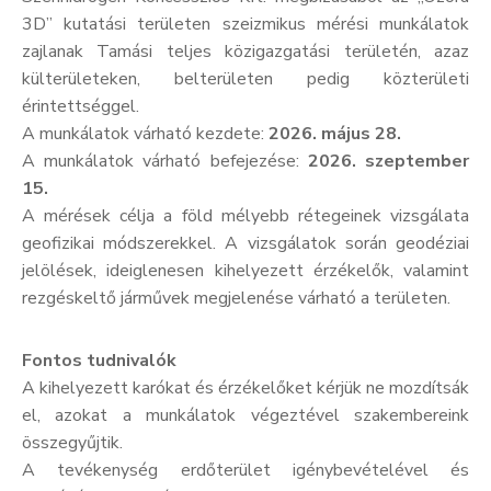
3D” kutatási területen szeizmikus mérési munkálatok
Kultúra
zajlanak Tamási teljes közigazgatási területén, azaz
Keresés
külterületeken, belterületen pedig közterületi
érintettséggel.
A munkálatok várható kezdete:
2026. május 28.
A munkálatok várható befejezése:
2026. szeptember
15.
A mérések célja a föld mélyebb rétegeinek vizsgálata
geofizikai módszerekkel. A vizsgálatok során geodéziai
jelölések, ideiglenesen kihelyezett érzékelők, valamint
rezgéskeltő járművek megjelenése várható a területen.
Fontos tudnivalók
A kihelyezett karókat és érzékelőket kérjük ne mozdítsák
el, azokat a munkálatok végeztével szakembereink
összegyűjtik.
A tevékenység erdőterület igénybevételével és