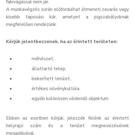
fakivágással nem jár.
A munkavégzés során előfordulhat átmeneti zavarás vagy
kisebb taposási kár, amelyet a jogszabályoknak
megfelelően rendezünk.
Kérjük jelentkezzenek, ha az érintett területen:
méhészet,
állattartó telep,
bekerített terület,
értékes növénykultúra,
egyéb különösen védendő objektum
Ebben az esetben kérjük, jelezzék felénk az érintett
helyrajzi szám és a terület megnevezésének
megadásával.