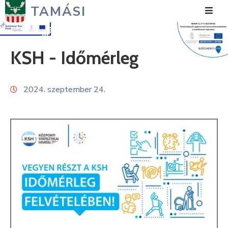
TAMÁSI
Hírek
KSH - Időmérleg
Városunk
2024. szeptember 24.
Önkormányzat
Polgármesteri
Hivatal
Közérdekű
Turizmus
Fejlesztések
Média