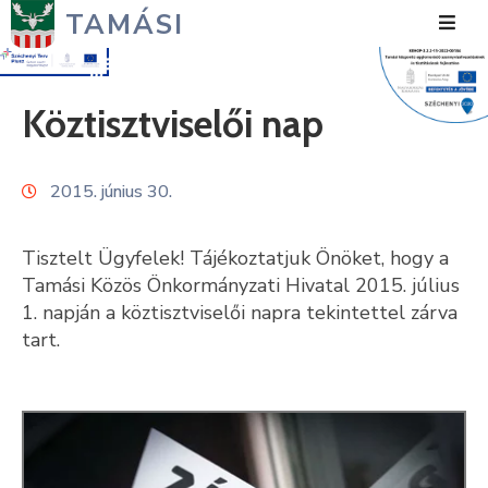
TAMÁSI
Hírek
Köztisztviselői nap
Városunk
2015. június 30.
Önkormányzat
Polgármesteri
Tisztelt Ügyfelek! Tájékoztatjuk Önöket, hogy a
Hivatal
Tamási Közös Önkormányzati Hivatal 2015. július
1. napján a köztisztviselői napra tekintettel zárva
Közérdekű
tart.
Turizmus
Fejlesztések
Média