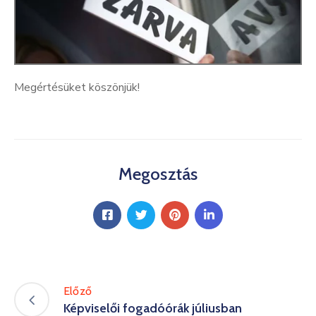
Kultúra
Keresés
Megértésüket köszönjük!
Megosztás
Előző
Képviselői fogadóórák júliusban