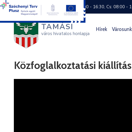
+36 74 570 800
H: 8:00 - 16:30, Cs: 08:00 - 
TAMÁSI
Hírek
Városunk
város hivatalos honlapja
Közfoglalkoztatási kiállítá