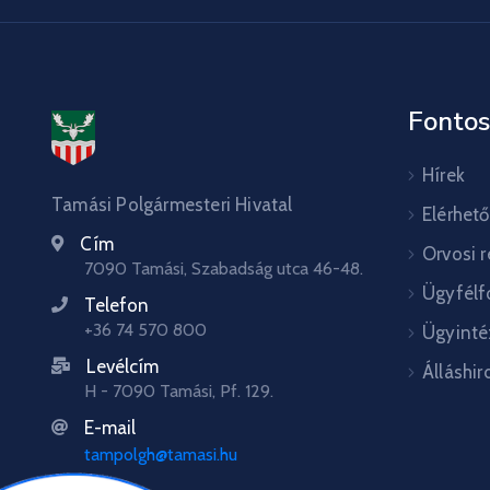
Fontos
Hírek
Tamási Polgármesteri Hivatal
Elérhet
Cím
Orvosi 
7090 Tamási, Szabadság utca 46-48.
Ügyfélf
Telefon
+36 74 570 800
Ügyinté
Levélcím
Álláshir
H - 7090 Tamási, Pf. 129.
E-mail
tampolgh@tamasi.hu