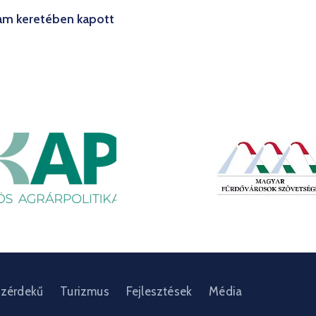
am keretében kapott
zérdekű
Turizmus
Fejlesztések
Média