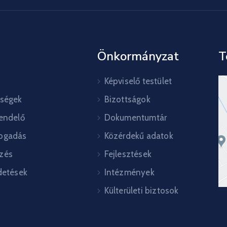
Önkormányzat
T
Képviselő testület
őségek
Bizottságok
rendelő
Dokumentumtár
ogadás
Közérdekű adatok
zés
Fejlesztések
detések
Intézmények
Külterületi biztosok