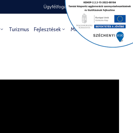
Ügyfélfogadás rendje
Ügyintézés
Turizmus
Fejlesztések
Média
Kultúra