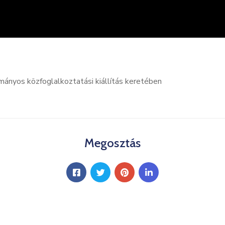
ányos közfoglalkoztatási kiállítás keretében
Megosztás