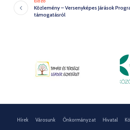
Előző
Közlemény – Versenyképes Járások Progr
támogatásról
Hírek
Városunk
Önkormányzat
Hivatal
Kö