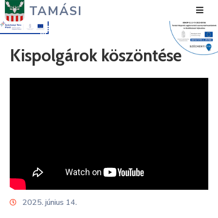
TAMÁSI
Hírek
Kispolgárok köszöntése
Városunk
Önkormányzat
Polgármesteri
Hivatal
Közérdekű
Turizmus
Fejlesztések
2025. június 14.
Média