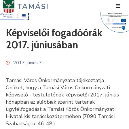
TAMÁSI
Hírek
Képviselői fogadóórák
Városunk
2017. júniusában
Önkormányzat
2017. június 7.
Polgármesteri
Hivatal
Tamási Város Önkormányzata tájékoztatja
Közérdekű
Önöket, hogy a Tamási Város Önkormányzati
képviselő - testületének képviselői 2017. június
Turizmus
hónapban az alábbiak szerint tartanak
ügyfélfogadást a Tamási Közös Önkormányzati
Fejlesztések
Hivatal kis tanácskozótermében (7090 Tamási,
Média
Szabadság u. 46-48.).