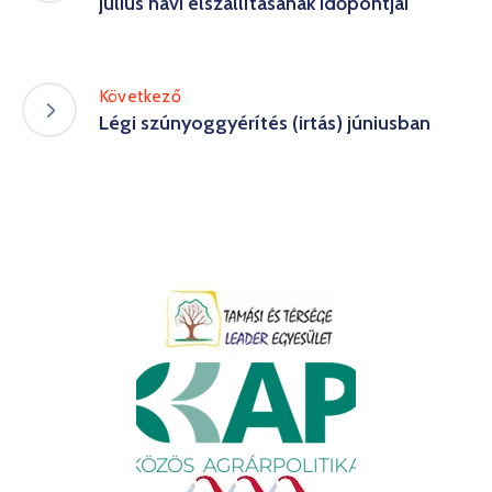
július havi elszállításának időpontjai
Következő
Légi szúnyoggyérítés (irtás) júniusban