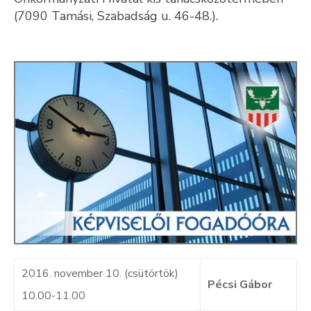
(7090 Tamási, Szabadság u. 46-48.).
Kultúra
Keresés
2016. november 10. (csütörtök)
Pécsi Gábor
10.00-11.00