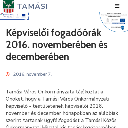
TAMÁSI
Hírek
Képviselői fogadóórák
Városunk
2016. novemberében és
Önkormányzat
decemberében
Polgármesteri
Hivatal
2016. november 7.
Közérdekű
Tamási Város Önkormányzata tájékoztatja
Turizmus
Önöket, hogy a Tamási Város Önkormányzati
képviselő - testületének képviselői 2016.
Fejlesztések
november és december hónapokban az alábbiak
szerint tartanak ügyfélfogadást a Tamási Közös
Média
Önkormányzati Hivatal kis tanácskozótermében