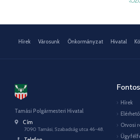
Hírek
Városunk
Önkormányzat
Hivatal
Kö
Fontos
Hírek
Tamási Polgármesteri Hivatal
Elérhet
Cím
Orvosi 
7090 Tamási, Szabadság utca 46-48.
Ügyfélf
Telefon