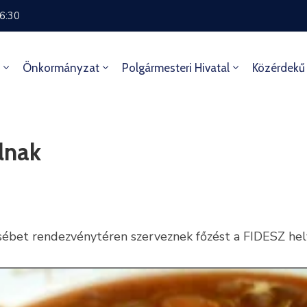
16:30
Önkormányzat
Polgármesteri Hivatal
Közérdekű
álnak
zsébet rendezvénytéren szerveznek főzést a FIDESZ hely