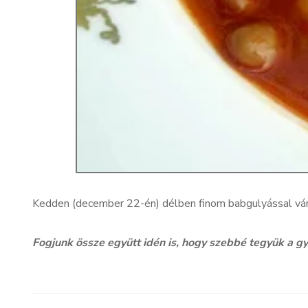
Kedden (december 22-én) délben finom babgulyással várn
Fogjunk össze együtt idén is, hogy szebbé tegyük a g