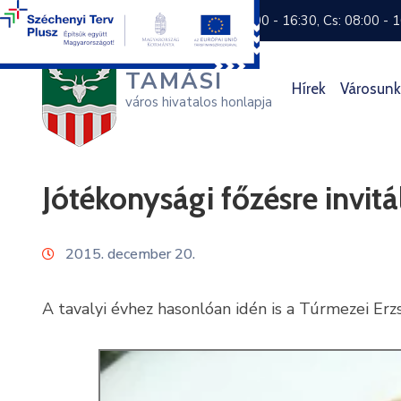
+36 74 570 800
H: 8:00 - 16:30, Cs: 08:00 - 
TAMÁSI
Hírek
Városunk
város hivatalos honlapja
Jótékonysági főzésre invit
2015. december 20.
A tavalyi évhez hasonlóan idén is a Túrmezei Er