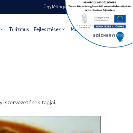
Ügyfélfogadás rendje
Ügyintézés
Turizmus
Fejlesztések
Média
Kultúra
i szervezetének tagjai.