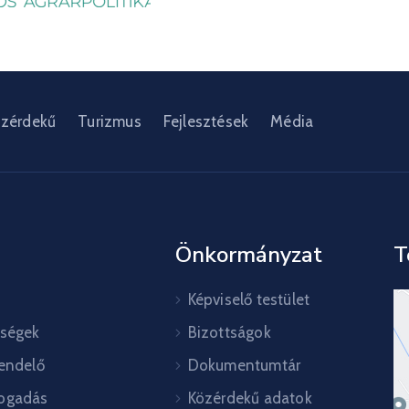
zérdekű
Turizmus
Fejlesztések
Média
Önkormányzat
T
Képviselő testület
őségek
Bizottságok
rendelő
Dokumentumtár
ogadás
Közérdekű adatok