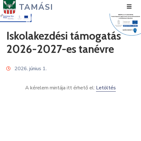
TAMÁSI
Hírek
Iskolakezdési támogatás
Városunk
2026-2027-es tanévre
Önkormányzat
2026. június 1.
Polgármesteri
Hivatal
A kérelem mintája itt érhető el:
Letöltés
Közérdekű
Turizmus
Fejlesztések
Média