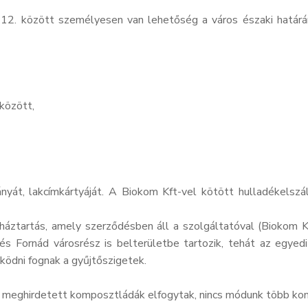
12. között személyesen van lehetőség a város északi határán
között,
nyát, lakcímkártyáját. A Biokom Kft-vel kötött hulladékelszá
háztartás, amely szerződésben áll a szolgáltatóval (Biokom Kf
e és Fornád városrész is belterületbe tartozik, tehát az egye
ködni fognak a gyűjtőszigetek.
 meghirdetett komposztládák elfogytak, nincs módunk több kom