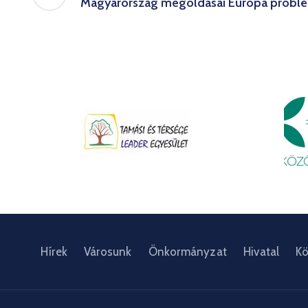
Magyarország megoldásai Európa problé
Hírek
Városunk
Önkormányzat
Hivatal
Kö