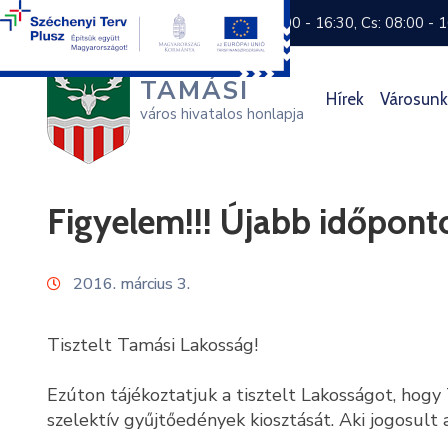
+36 74 570 800
H: 8:00 - 16:30, Cs: 08:00 - 
TAMÁSI
Hírek
Városunk
város hivatalos honlapja
Figyelem!!! Újabb időponto
2016. március 3.
Tisztelt Tamási Lakosság!
Ezúton tájékoztatjuk a tisztelt Lakosságot, hogy
szelektív gyűjtőedények kiosztását. Aki jogosult