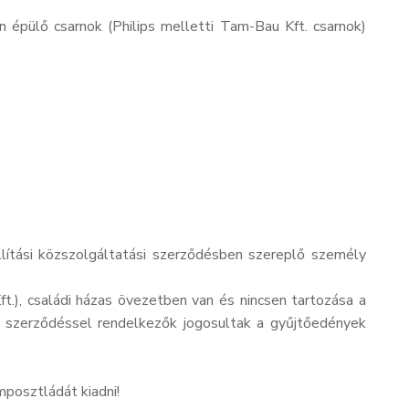
 épülő csarnok (Philips melletti Tam-Bau Kft. csarnok)
llítási közszolgáltatási szerződésben szereplő személy
t.), családi házas övezetben van és nincsen tartozása a
di szerződéssel rendelkezők jogosultak a gyűjtőedények
posztládát kiadni!