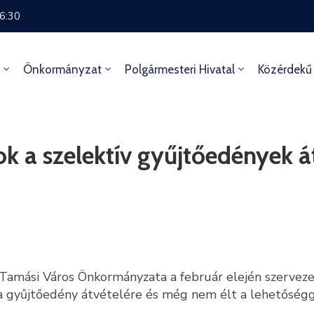
16:30
Önkormányzat
Polgármesteri Hivatal
Közérdekű
k a szelektív gyűjtőedények át
 Tamási Város Önkormányzata a február elején szervezet
 a gyűjtőedény átvételére és még nem élt a lehetőségge