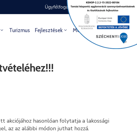
Ügyfélfogadás rendje
Ügyintézés
Turizmus
Fejlesztések
Média
Kultúra
vételéhez!!!
t akciójához hasonlóan folytatja a lakossági
l, az az alábbi módon juthat hozzá.