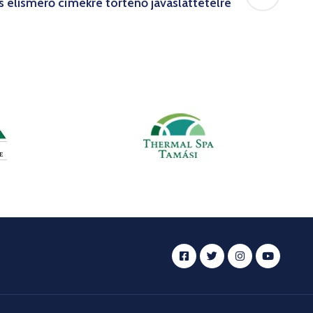
s elismerő címekre történő javaslattételre