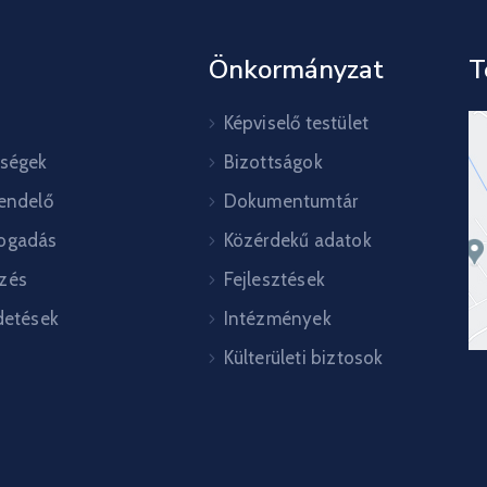
Önkormányzat
T
Képviselő testület
őségek
Bizottságok
rendelő
Dokumentumtár
ogadás
Közérdekű adatok
zés
Fejlesztések
detések
Intézmények
Külterületi biztosok