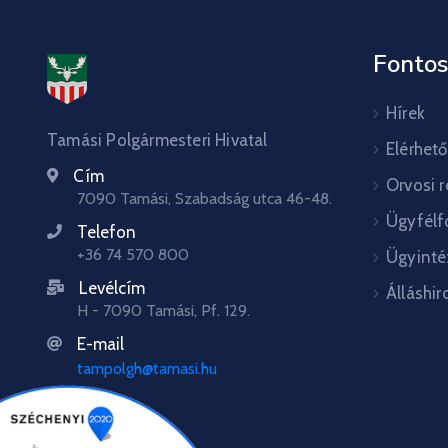
Fontos
Hírek
Tamási Polgármesteri Hivatal
Elérhet
Cím
Orvosi 
7090 Tamási, Szabadság utca 46-48.
Ügyfélf
Telefon
+36 74 570 800
Ügyinté
Levélcím
Álláshir
H - 7090 Tamási, Pf. 129.
E-mail
tampolgh@tamasi.hu