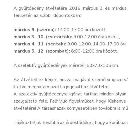
A gyűjtőedény átvételére 2016. március 3. és március 
területén az alábbi időpontokban:
március 9. (szerda):
14:00-17:00 óra között,
március 3., 10. (csütörtök):
9:00-12:00 óra között,
március 4., 11. (péntek):
9:00-12:00; 14:00-17:00 óra 
március 5., 12. (szombat):
8:00-12:00 óra között.
A szelektív gyűjtőedények méretei: 58x73x105 cm.
Az átvételhez kérjük, hozza magával személyi igazolvá
illetve meghatalmazottja jogosult az átvételre.
A szelektív gyűjtőedényre igényt tarthat minden olyan 
szolgáltató felé. Felhívjuk figyelműket, hogy Kisheny
átvételére! A társasházak környezetében továbbra is mű
Tájékoztatjuk továbbá az érdeklődőket, hogy a korábban