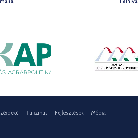
máira
Felhívá
zérdekű
Turizmus
Fejlesztések
Média