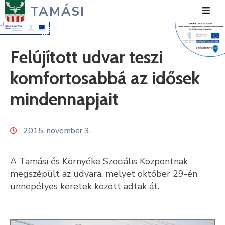
TAMÁSI
Hírek
Felújított udvar teszi
Városunk
komfortosabbá az idősek
Önkormányzat
mindennapjait
Polgármesteri
Hivatal
2015. november 3.
Közérdekű
A Tamási és Környéke Szociális Központnak
Turizmus
megszépült az udvara, melyet október 29-én
ünnepélyes keretek között adtak át.
Fejlesztések
Média