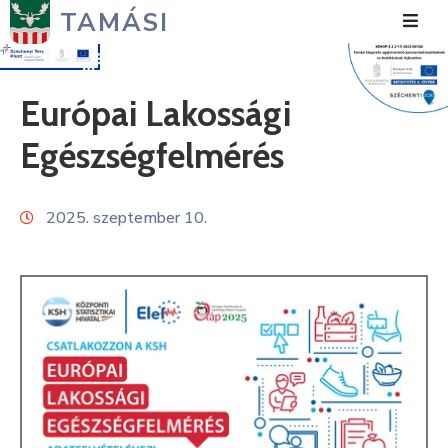
TAMÁSI
Hírek
Európai Lakossági
Városunk
Egészségfelmérés
Önkormányzat
2025. szeptember 10.
Polgármesteri
Hivatal
Közérdekű
Turizmus
Fejlesztések
Média