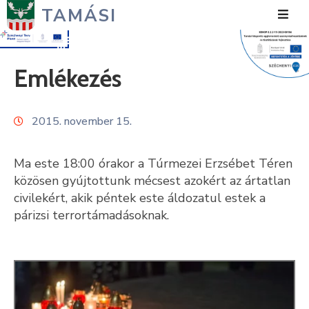
TAMÁSI
Hírek
Emlékezés
Városunk
2015. november 15.
Önkormányzat
Polgármesteri
Ma este 18:00 órakor a Túrmezei Erzsébet Téren
Hivatal
közösen gyújtottunk mécsest azokért az ártatlan
civilekért, akik péntek este áldozatul estek a
Közérdekű
párizsi terrortámadásoknak.
Turizmus
Fejlesztések
Média