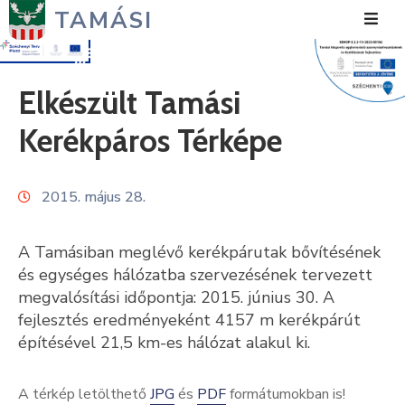
TAMÁSI
Hírek
Elkészült Tamási
Városunk
Kerékpáros Térképe
Önkormányzat
2015. május 28.
Polgármesteri
Hivatal
A Tamásiban meglévő kerékpárutak bővítésének
Közérdekű
és egységes hálózatba szervezésének tervezett
megvalósítási időpontja: 2015. június 30. A
Turizmus
fejlesztés eredményeként 4157 m kerékpárút
építésével 21,5 km-es hálózat alakul ki.
Fejlesztések
Média
A térkép letölthető
JPG
és
PDF
formátumokban is!