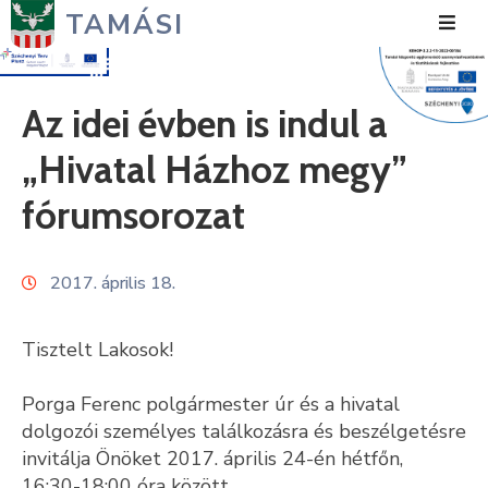
TAMÁSI
Hírek
Az idei évben is indul a
Városunk
„Hivatal Házhoz megy”
Önkormányzat
fórumsorozat
Polgármesteri
Hivatal
2017. április 18.
Közérdekű
Tisztelt Lakosok!
Turizmus
Porga Ferenc polgármester úr és a hivatal
Fejlesztések
dolgozói személyes találkozásra és beszélgetésre
invitálja Önöket 2017. április 24-én hétfőn,
Média
16:30-18:00 óra között.