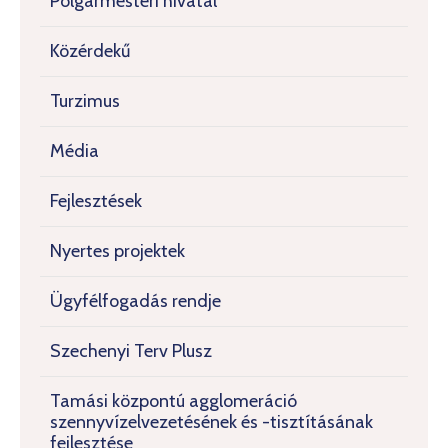
Polgármesteri hivatal
Közérdekű
Turzimus
Média
Fejlesztések
Nyertes projektek
Ügyfélfogadás rendje
Szechenyi Terv Plusz
Tamási központú agglomeráció
szennyvízelvezetésének és -tisztításának
fejlesztése