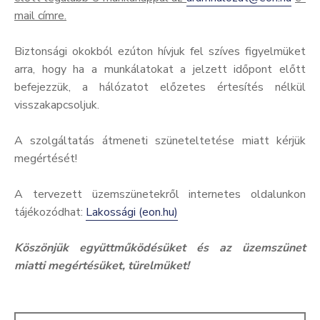
mail címre.
Biztonsági okokból ezúton hívjuk fel szíves figyelmüket
arra, hogy ha a munkálatokat a jelzett időpont előtt
befejezzük, a hálózatot előzetes értesítés nélkül
visszakapcsoljuk.
A szolgáltatás átmeneti szüneteltetése miatt kérjük
megértését!
A tervezett üzemszünetekről internetes oldalunkon
tájékozódhat:
Lakossági (eon.hu)
Köszönjük együttműködésüket és az üzemszünet
miatti megértésüket, türelmüket!