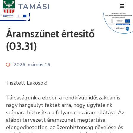
TAMÁSI
Hírek
Áramszünet értesítő
Városunk
(03.31)
Önkormányzat
2026. március 16.
Polgármesteri
Hivatal
Tisztelt Lakosok!
Közérdekű
Társaságunk a ebben a rendkívüli időszakban is
Turizmus
nagy hangsúlyt fektet arra, hogy ügyfeleink
számára biztosítsa a folyamatos áramellátást. Az
Fejlesztések
alábbi tervezett áramszünet megtartása
Média
elengedhetetlen, az üzembiztonság növelése és