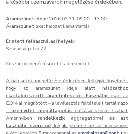
a későbbi üzemzavarok megelőzése érdekében.
Kultúra
Áramszünet ideje:
2026.03.31. 09:00 - 13:00
Keresés
Áramszünet oka:
hálózat karbantartás
Érintett felhasználási helyek:
Szabadság utca 72
Köszönjük megértésüket és türelmüket!
A balesetek megelőzése érdekében felhívjuk figyelmét,
hogy az áramszünet ideje alatt
hálózathoz
csatlakoztatott áramfejlesztőt használni
csak az
E.ON-al megkötött – a leválasztás feltételeit tartalmazó
–
üzemviteli megállapodás
előírásai szerint szabad.
Amennyiben
rendelkezik aggregátorral és azt
használni szeretné
, kérjük jelentse be az áramszünet
előtt legalább 5 munkanappal az
aramhalozat@eon.hu
e-