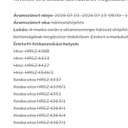
Áramszünet ideje:
2026.07.10., 2026.07.13. 08:00 - 
Áramszünet oka:
hálózatátépítés
Leírás:
A munka során a villamosenergia-hálózat átépíté
biztonságának megőrzése érdekében. Ezeket a munkálatok
Érintett felhasználási helyek:
Hrsz. HRSZ:4388
Hrsz. HRSZ:4413
Hrsz. HRSZ:4427
Hrsz. HRSZ:4546/2
Kosba utca HRSZ:4337
Kosba utca HRSZ:4339/1
Kosba utca HRSZ:4351
Kosba utca HRSZ:4363/1
Kosba utca HRSZ:4364/1
Kosba utca HRSZ:4364/4
Kosba utca HRSZ:4367/1