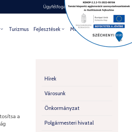
Ügyfélfogadás rendje
Ügyintézés
Turizmus
Fejlesztések
Média
Kultúra
Hírek
Városunk
Önkormányzat
tosítsa a
Polgármesteri hivatal
ság