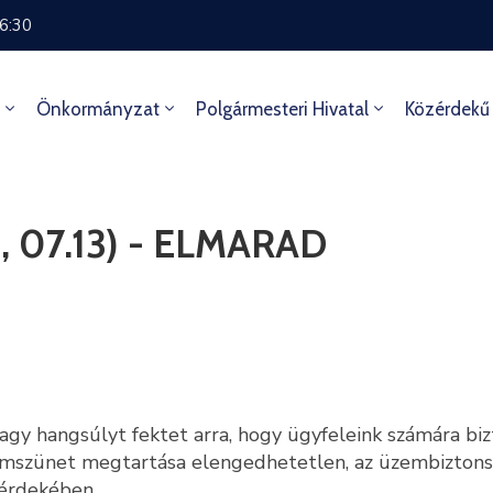
16:30
Önkormányzat
Polgármesteri Hivatal
Közérdekű
0, 07.13) - ELMARAD
agy hangsúlyt fektet arra, hogy ügyfeleink számára biz
ramszünet megtartása elengedhetetlen, az üzembizton
érdekében.