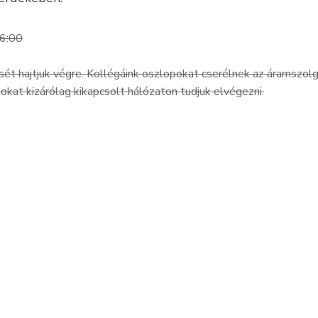
16:00
sét hajtjuk végre. Kollégáink oszlopokat cserélnek az áramszol
at kizárólag kikapcsolt hálózaton tudjuk elvégezni.