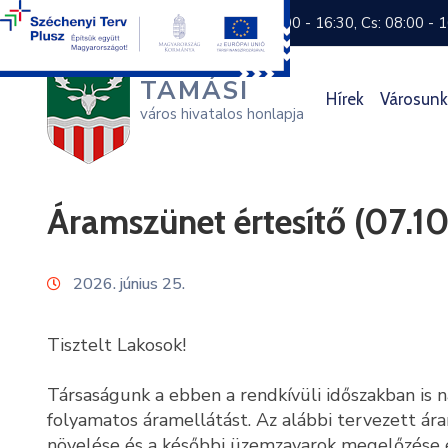
+36 74 570 800
H: 8:00 - 16:30, Cs: 08:00 - 
TAMÁSI
Hírek
Városunk
város hivatalos honlapja
Áramszünet értesítő (07.1
2026. június 25.
Tisztelt Lakosok!
Társaságunk a ebben a rendkívüli időszakban is n
folyamatos áramellátást. Az alábbi tervezett á
növelése és a későbbi üzemzavarok megelőzése 