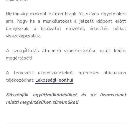
Biztonsági okokból ezúton hívjuk fel szíves figyelmüket
arra, hogy ha a munkálatokat a jelzett időpont előtt
befejezzük, a hálózatot előzetes értesítés nélkül
visszakapcsoljuk.
A szolgáltatás átmeneti szüneteltetése miatt kérjük
megértését!
A tervezett üzemszünetekről internetes oldalunkon
tájékozódhat:
Lakossági (eon.hu)
Köszönjük együttműködésüket és az üzemszünet
miatti megértésüket, türelmüket!