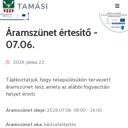
TAMÁSI
Hírek
Áramszünet értesítő -
Városunk
07.06.
Önkormányzat
2026. június 22.
Polgármesteri
Hivatal
Tájékoztatjuk, hogy településükön tervezett
Közérdekű
áramszünet lesz, amely az alábbi fogyasztási
helyet érinti:
Turizmus
Fejlesztések
Áramszünet ideje:
2026.07.06. 08:00 - 16:00
Média
Áramszünet oka:
hálózatátépítés