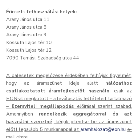
Kultúra
Érintett felhasználási helyek:
Arany János utca 11
Keresés
Arany János utca 5
Arany János utca 9
Kossuth Lajos tér 10
Kossuth Lajos tér 12
7090 Tamási, Szabadság utca 44
A balesetek megelőzése érdekében felhívjuk figyelmét,
hogy az áramszünet ideje alatt
hálózathoz
csatlakoztatott áramfejlesztőt használni
csak az
E.ON-al megkötött – a leválasztás feltételeit tartalmazó
–
üzemviteli megállapodás
előírásai szerint szabad.
Amennyiben
rendelkezik aggregátorral és azt
használni szeretné
, kérjük jelentse be az áramszünet
előtt legalább 5 munkanappal az
aramhalozat@eon.hu
e-
mail címre.