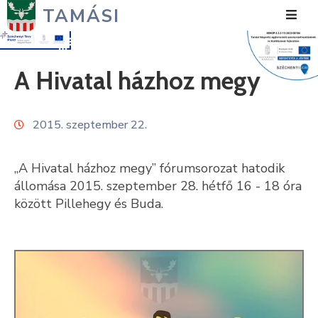
TAMÁSI
Hírek
A Hivatal házhoz megy
Városunk
2015. szeptember 22.
Önkormányzat
Polgármesteri
„A Hivatal házhoz megy” fórumsorozat hatodik
Hivatal
állomása 2015. szeptember 28. hétfő 16 - 18 óra
között Pillehegy és Buda.
Közérdekű
Turizmus
Fejlesztések
Média