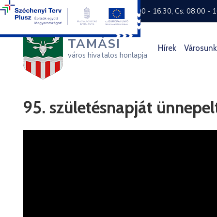
+36 74 570 800
H: 8:00 - 16:30, Cs: 08:00 - 
TAMÁSI
Hírek
Városunk
város hivatalos honlapja
95. születésnapját ünnepel