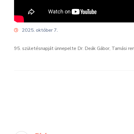
2025. október 7.
95. születésnapját ünnepelte Dr. Deák Gábor, Tamási ren