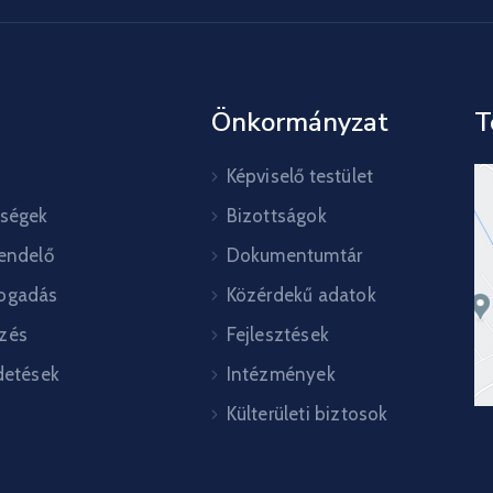
Önkormányzat
T
Képviselő testület
őségek
Bizottságok
rendelő
Dokumentumtár
ogadás
Közérdekű adatok
zés
Fejlesztések
detések
Intézmények
Külterületi biztosok