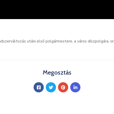
dszerváltozás utáni első polgármestere, a város díszpolgára, o
Megosztás