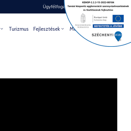
Ügyfélfogadás rendje
Ügyintézés
Turizmus
Fejlesztések
Média
Kultúra