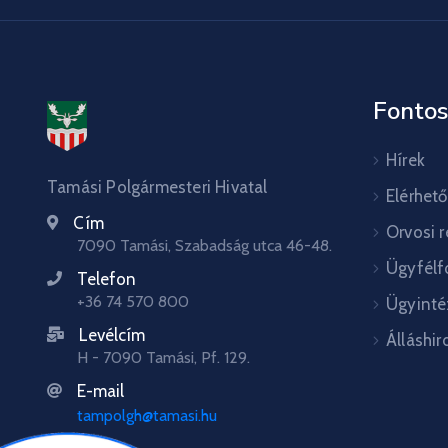
Fontos
Hírek
Tamási Polgármesteri Hivatal
Elérhet
Cím
Orvosi 
7090 Tamási, Szabadság utca 46-48.
Ügyfélf
Telefon
+36 74 570 800
Ügyinté
Levélcím
Álláshir
H - 7090 Tamási, Pf. 129.
E-mail
tampolgh@tamasi.hu