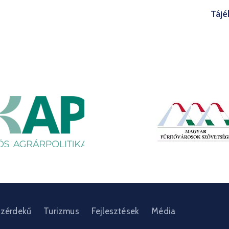
Tájé
zérdekű
Turizmus
Fejlesztések
Média