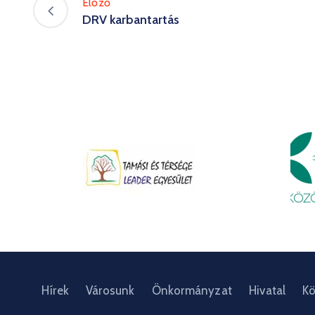
Előző
DRV karbantartás
Hírek
Városunk
Önkormányzat
Hivatal
Kö