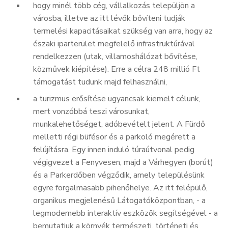
hogy minél több cég, vállalkozás települjön a
városba, illetve az itt lévők bővíteni tudják
termelési kapacitásaikat szükség van arra, hogy az
északi iparterület megfelelő infrastruktúrával
rendelkezzen (utak, villamoshálózat bővítése,
közművek kiépítése). Erre a célra 248 millió Ft
támogatást tudunk majd felhasználni,
a turizmus erősítése ugyancsak kiemelt célunk,
mert vonzóbbá teszi városunkat,
munkalehetőséget, adóbevételt jelent. A Fürdő
melletti régi büfésor és a parkoló megérett a
felújításra. Egy innen induló túraútvonal pedig
végigvezet a Fenyvesen, majd a Várhegyen (borút)
és a Parkerdőben végződik, amely településünk
egyre forgalmasabb pihenőhelye. Az itt felépülő,
organikus megjelenésű Látogatóközpontban, - a
legmodernebb interaktív eszközök segítségével - a
bemutatjuk a környék természeti, történeti és