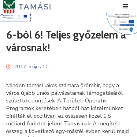
TAMÁSI
Hírek
6-ból 6! Teljes győzelem a
Városunk
városnak!
Önkormányzat
2017. május 11.
Polgármesteri
Hivatal
Minden tamási lakos számára örömhír, hogy a
Közérdekű
város újabb uniós pályázatainak támogatásáról
születtek döntések. A Területi Operatív
Turizmus
Programok keretében hatból hat kérelmünket
bírálták el pozitívan, ez összesen közel 1,8
Fejlesztések
milliárd forintot jelent Tamásinak. A megítélt
Média
összeg a következő egy-másfél évben kerül majd