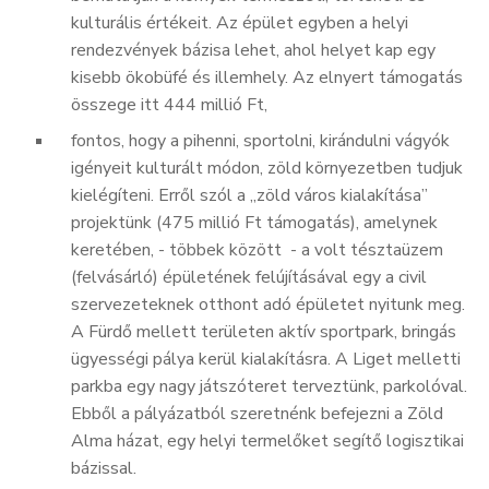
kulturális értékeit. Az épület egyben a helyi
rendezvények bázisa lehet, ahol helyet kap egy
kisebb ökobüfé és illemhely. Az elnyert támogatás
összege itt 444 millió Ft,
fontos, hogy a pihenni, sportolni, kirándulni vágyók
igényeit kulturált módon, zöld környezetben tudjuk
kielégíteni. Erről szól a „zöld város kialakítása”
projektünk (475 millió Ft támogatás), amelynek
keretében, - többek között - a volt tésztaüzem
(felvásárló) épületének felújításával egy a civil
szervezeteknek otthont adó épületet nyitunk meg.
A Fürdő mellett területen aktív sportpark, bringás
ügyességi pálya kerül kialakításra. A Liget melletti
parkba egy nagy játszóteret terveztünk, parkolóval.
Ebből a pályázatból szeretnénk befejezni a Zöld
Alma házat, egy helyi termelőket segítő logisztikai
bázissal.