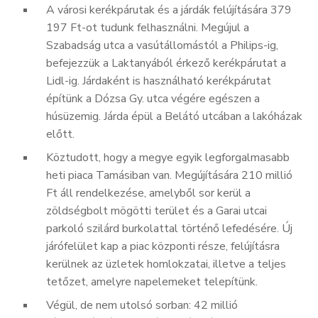
A városi kerékpárutak és a járdák felújítására 379
197 Ft-ot tudunk felhasználni. Megújul a
Szabadság utca a vasútállomástól a Philips-ig,
befejezzük a Laktanyából érkező kerékpárutat a
Lidl-ig. Járdaként is használható kerékpárutat
építünk a Dózsa Gy. utca végére egészen a
húsüzemig. Járda épül a Belátó utcában a lakóházak
előtt.
Köztudott, hogy a megye egyik legforgalmasabb
heti piaca Tamásiban van. Megújítására 210 millió
Ft áll rendelkezése, amelyből sor kerül a
zöldségbolt mögötti terület és a Garai utcai
parkoló szilárd burkolattal történő lefedésére. Új
járófelület kap a piac központi része, felújításra
kerülnek az üzletek homlokzatai, illetve a teljes
tetőzet, amelyre napelemeket telepítünk.
Végül, de nem utolsó sorban: 42 millió